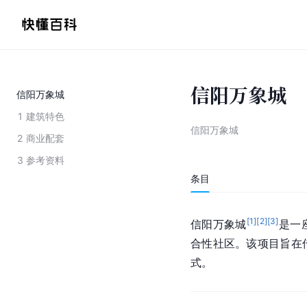
信阳万象城
信阳万象城
1
建筑特色
信阳万象城
2
商业配套
3
参考资料
条目
[
1
]
[
2
]
[
3
]
信阳万象城
是一
合性社区。该项目旨在
式。