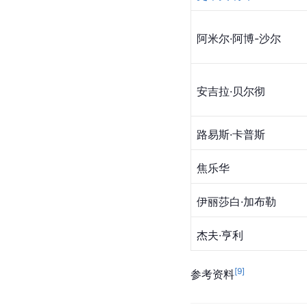
阿米尔·阿博-沙尔
安吉拉·贝尔彻
路易斯·卡普斯
焦乐华
伊丽莎白·加布勒
杰夫·亨利
[
9
]
参考资料