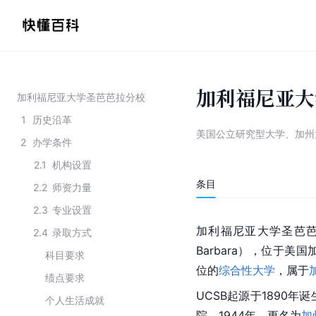
加利福尼亚大
加利福尼亚大学圣芭芭拉分校
1
历史沿革
美国公立研究型大学、加州
2
办学条件
2.1
机构设置
条目
2.2
师资力量
2.3
专业设置
加利福尼亚大学圣芭芭拉分校
2.4
录取方式
Barbara），位于
科目要求
位的
综合性大学
，属于
绩点要求
UCSB起源于1890
个人生活成就
院，1944年，更名为
加