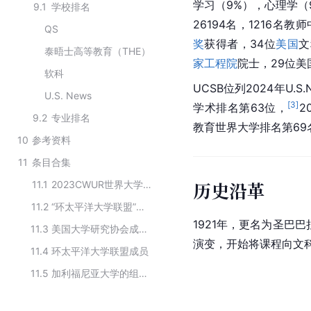
学习（9%），心理学（
9.1
学校排名
26194名，1216
QS
奖
获得者，34位
美国
文
泰晤士高等教育（THE）
家工程院
院士，29位美
软科
UCSB位列2024年U.S.
U.S. News
[
3
]
学术排名第63位，
2
9.2
专业排名
教育世界大学排名第69
10
参考资料
11
条目合集
历史沿革
11.1
2023CWUR世界大学排名TOP100
11.2
“环太平洋大学联盟”美国高校名录
1921年，更名为圣巴
11.3
美国大学研究协会成员学校
演变，开始将课程向文
11.4
环太平洋大学联盟成员
11.5
加利福尼亚大学的组成校区