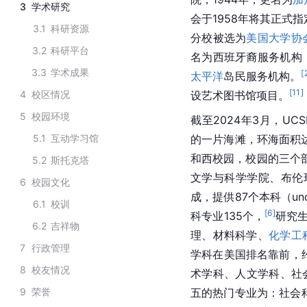
3
学术研究
会于1958年将其正式
3.1
科研资源
分校被选为
美国大学协
3.2
科研平台
名为西班牙裔服务机构
3.3
学术成果
[
太平洋
岛民服务机构。
[
11
]
4
校区情况
设艺术图书馆项目。
5
校园环境
截至2024年3月，UC
5.1
互动学习馆
的一片海滩，环海面积达
和西校园，校园的三个
5.2
斯托克塔
文学与科学学院、布伦
6
校园文化
成，提供87个本科（und
6.1
校训
[
6
]
科专业135个，
研究生
6.2
吉祥物
理、材料科学、
化学工
7
行政管理
学科在美国排名靠前，
8
校友情况
术学科、人文学科、社会
9
荣誉
五的热门专业为：社会科