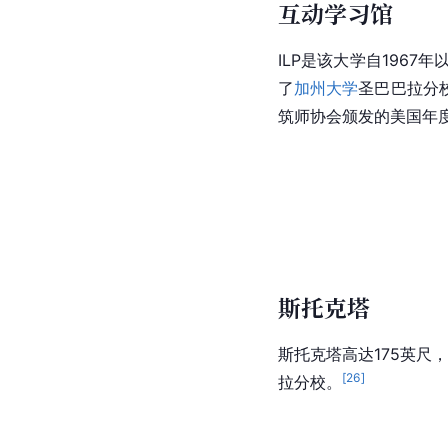
互动学习馆
ILP是该大学自196
了
加州大学
圣巴巴拉分
筑师协会颁发的
美国
年
斯托克塔
斯托克塔高达175英尺
[
26
]
拉分校。