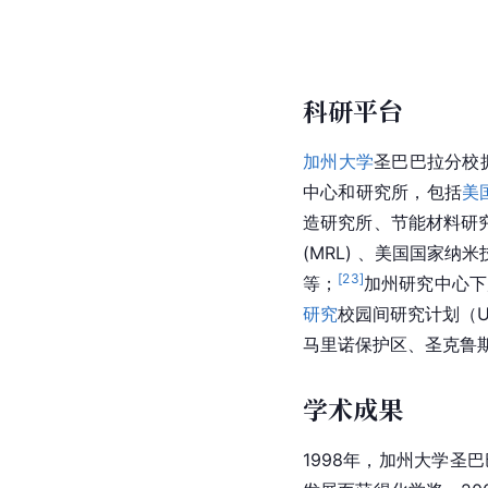
科研平台
加州大学
圣巴巴拉分校
中心和研究所，包括
美
造研究所、节能材料研
(MRL) 、美国国家
[
23
]
等；
加州研究中心下
研究
校园间研究计划（UC M
马里诺保护区、圣克鲁
学术成果
1998年，加州大学