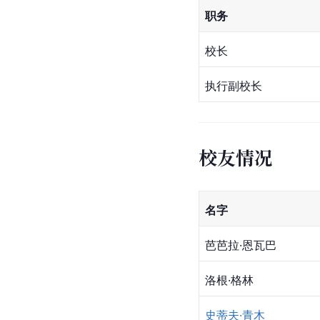
职务
校长
执行副校长
校友情况
名字
芭芭拉·恩瓦巴
洛根·格林
史蒂夫·青木