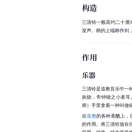
构造
三清铃一般高约二十厘
发声。柄的上端称作剑，
作用
乐器
三清铃是道教音乐中一种
执铙，帝钟铙之小者耳
师）手里拿着一种叫做
在
道教
的各种斋醮上，
的作用。将三清铃放在经