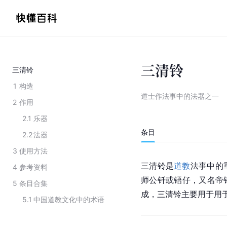
三清铃
三清铃
1
构造
道士作法事中的法器之一
2
作用
2.1
乐器
条目
2.2
法器
3
使用方法
三清铃是
道教
法事中的
4
参考资料
师公钎或铻仔，又名帝
5
条目合集
成，三清铃主要用于用
5.1
中国道教文化中的术语