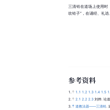
三清铃在道场上使用时
吹铃子”，在诵经、礼诰
参
考
资
料
1.
1.1
1.2
1.3
1.4
1.5
1
2.
2.1
2.2
2.3
刘烨.
论道
3.
道教法器——三清铃
.