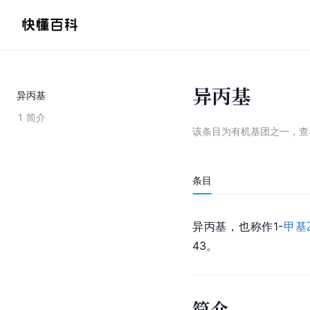
异丙基
异丙基
1
简介
该条目为
有机基团之一
，
查
条目
异丙基，也称作1-
甲基
43。
简介