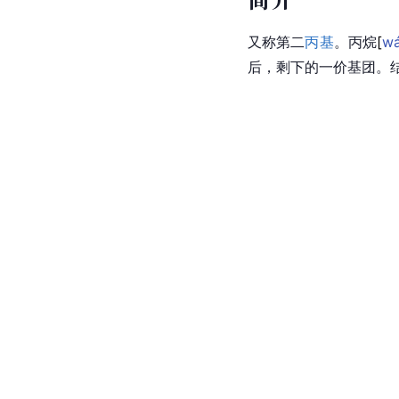
又称第二
丙基
。
丙
烷
[
w
后，剩下的一价基团。