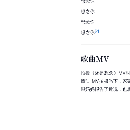
想念你
想念你
想念你
[
2
]
想念你
歌曲MV
拍摄《
还是想念
》MV
筒”。MV拍摄当下，
跟妈妈报告了近况，也