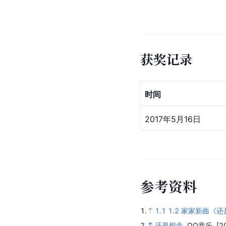
获奖记录
时间
2017年5月16日
参
考
资
料
1.
1.1
1.2
家家新曲《还
2.
还是想念
.
QQ音乐.
[2