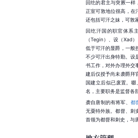
回纥的君主与突厥一样
正室可敦地位很高，在
还包括可汗之妹，可敦
回纥汗国的职官体系
（Tegin）、设（Xad
低于
可汗
的显爵，一般
不少可汗出身特勤。设
书工作，对外办理外交
建后仅授予尚未袭爵拜
国建立后似已废置。啜
名，主要职务是监督各
袭自唐制的有将军、
都
无粟特外族。都督、刺
首领为都督和刺史，与
地方管理