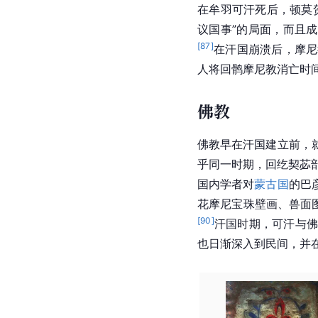
在牟羽可汗死后，顿莫
议国事”的局面，而且
[
87
]
在汗国崩溃后，
摩尼
人将回鹘摩尼教消亡时间
佛教
佛教早在汗国建立前，
乎同一时期，回纥契苾
国内学者对
蒙古国
的巴
花摩尼宝珠壁画、兽面
[
90
]
汗国时期，
可汗
与
也日渐深入到民间，并