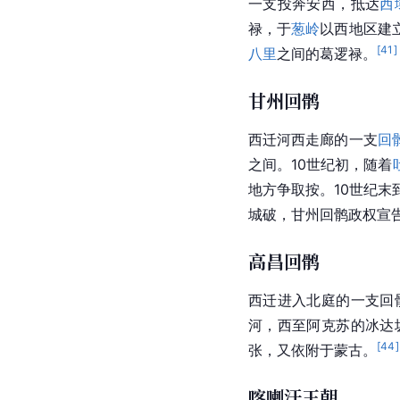
一支投奔
安西
，抵达
西
禄，于
葱岭
以西地区建
[
41
]
八里
之间的葛逻禄。
甘州回鹘
西迁河西走廊的一支
回
之间。10世纪初，随着
地方争取按。10世纪末
城破，
甘州回鹘
政权宣
高昌回鹘
西迁进入北庭的一支回
河
，西至
阿克苏
的冰达
[
44
]
张，又依附于蒙古。
喀喇汗王朝