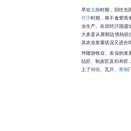
早在
北魏
时期，回纥先
可汗
时期，将不食荤而
业生产。在回纥汗国遗
大多是从唐朝边境劫掠
其农业发展状况又进步
伴随游牧业、农业的发
毡匠、制皮匠及织布匠
土了
铜镜
、瓦片、
青铜