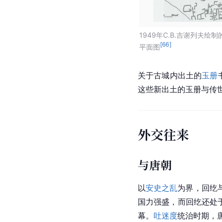
1949年C.B.吉谢列夫绘
[
66
]
平面图
关于古城内出土的
玉册
这些新出土的玉册与传
外交往来
与唐朝
以
安史之乱
为界，回纥
国力强盛，而回纥还处
幕。
吐迷度
统治时期，