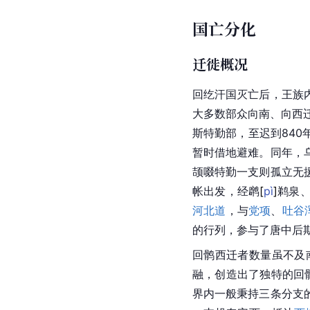
国亡分化
迁徙概况
回纥汗国灭亡后，王族
大多数部众向南、向西
斯特勤部，至迟到840
暂时借地避难。同年，
颉啜
特勤
一支则孤立无
帐出发，经
䴙
[
pì
]
鹈泉
河北道
，与
党项
、
吐谷
的行列，参与了唐中后
回鹘西迁者数量虽不及
融，创造出了独特的回
界内一般秉持三条分支