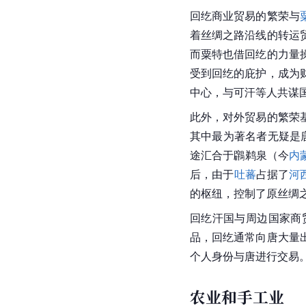
回纥商业贸易的繁荣与
着丝绸之路沿线的转运
而粟特也借回纥的力量
受到回纥的
庇护
，成为
中心，与可汗等人共谋
此外，对外贸易的繁荣
其中最为著名者无疑是
途汇合于鸊鹈泉（今
内
后，由于
吐蕃
占据了
河
的枢纽，控制了原丝绸
回纥汗国与周边国家商
品，回纥通常向唐大量
个人身份与唐进行交易
农业和手工业