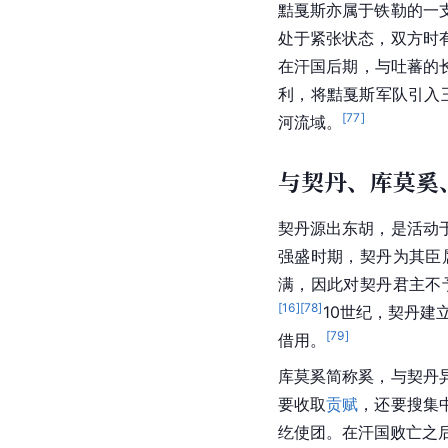
黠戛斯亦属于
铁勒
的一
处于紧张状态，双方时
在汗国后期，与吐蕃的
利，将黠戛斯军队引入
[
77
]
河
流域。
与契丹、库莫奚
契丹源出东胡，是活动
强盛时期，契丹为其臣
满，因此对契丹君主不
[
16
]
[
78
]
10世纪，契丹建
[
79
]
借用。
库莫奚简称奚，与
契丹
要收取
贡赋
，还要搜集
纥使团。在汗国败亡之