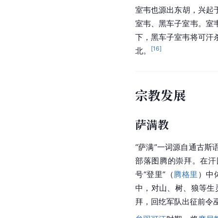
室韦也源出东胡，兴起
室韦、黑车子室韦。室
下，黑车子室韦将可汗
[
16
]
北。
宗教发展
萨满教
“萨满”一词源自
通古斯
部落图腾的崇拜。在汗
号“登里”（
腾格里
）中
中，对山、树、狼等生
拜，回纥军队出征前令