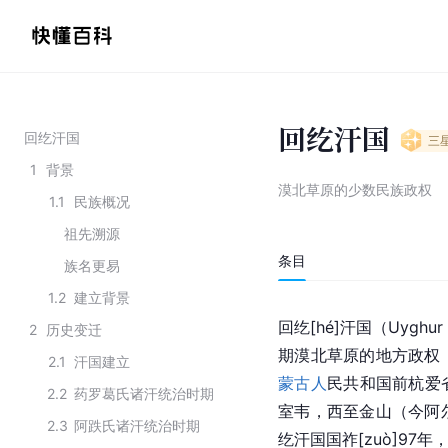
回纥汗国
回纥汗国
三
1
背景
漠北草原的少数民族政权
1.1
民族概况
祖先溯源
条目
族名更易
1.2
建立背景
回纥[hé]汗国（Uyghu
2
历史变迁
期漠北草原的地方政权
2.1
汗国建立
蒙古人
民共和国前杭爱
2.2
药罗葛氏诸汗统治时期
室韦，西至金山（今阿
2.3
阿跌氏诸汗统治时期
纥汗国国祚[zuò]97年