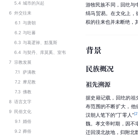
5.4
城市的兴起
游牧民族不同，回纥与
6
外交往来
绢马贸易。在文化上，
权的往来也并未断绝，
6.1
与唐朝
6.2
与吐蕃
6.3
与葛逻禄、黠戛斯
背景
6.4
与契丹、库莫奚、室韦
7
宗教发展
民族概况
7.1
萨满教
7.2
摩尼教
祖先溯源
7.3
佛教
据史籍记载，回纥的祖
8
语言文字
布范围的不断扩大，他
9
民俗文化
[
2
汉朝
人笔下的“丁零人”
9.1
婚俗
魏。
孝文帝
时期，因不
9.2
葬俗
迁回漠北故地，归附北