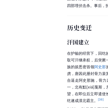
四部埋伏击杀。事后，
历史变迁
汗国建立
在护输的经营下，回纥
取可汗继承权，后突厥
族的拔悉密首领
阿史那
虏，唐因此册封骨力裴
合逼走阿史那施，骨力
一，北有黠[xiá]戛斯，
望，在即位后立即遣使
[
36
]
纥遂成漠北霸主。