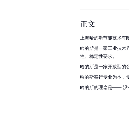
正文
上海哈的斯节能技术有
哈的斯是一家工业技术
性、稳定性要求。
哈的斯是一家开放型的
哈的斯奉行专业为本，
哈的斯的理念是—— 