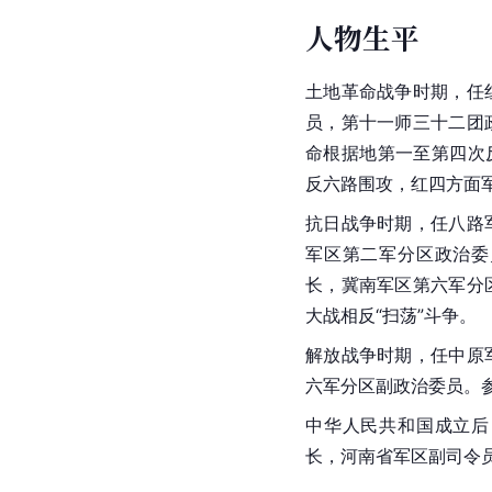
人物生平
土地革命
战争时期，任
员，第十一师三十二团
命根据地第一至第四次
反六路围攻，红四方面
抗日战争时期，任
八路
军区
第二军分区政治委
长，冀南军区第六军分
大战
相反“扫荡”斗争。
解放战争时期，任中原
六军分区副政治委员。
中华人民共和国成立后
长，河南省军区副司令