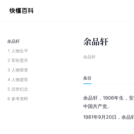
余品轩
余品轩
1
人物生平
余品轩
2
军衔晋升
3
人物荣誉
条目
4
人物逝世
5
后世纪念
余品轩，1906年生，
安
6
参考资料
中国共产党。
1981年9月20日，余