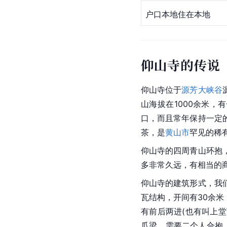
户口本地住在本地
仰山寺的传说
仰山寺
位于
源芳大峡谷
山海拔在1000余米
口，而且常年保持一定
茶，是
黄山市
罕见的稀
仰山寺的四周青山环抱
多非常久远，有相当的
仰山寺的建筑形式，我
瓦结构，开间有30余米
有前后两进(也有叫上
瓜梁，需要二个人合抱