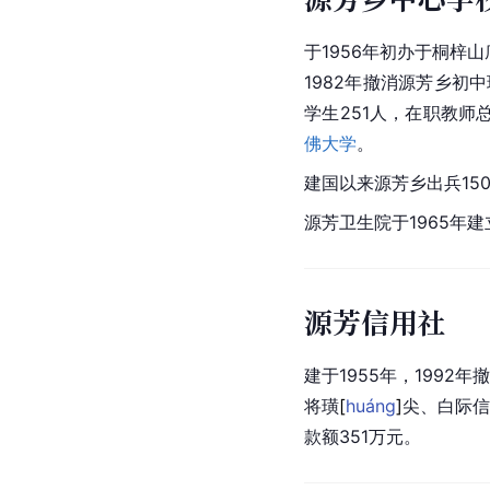
于1956年初办于桐梓
1982年撤消源芳乡初
学生251人，在职教师
佛大学
。
建国以来源芳乡出兵15
源芳卫生院于1965年
源芳信用社
建于1955年，199
将
璜
[
huáng
]
尖、白际信
款额351万元。