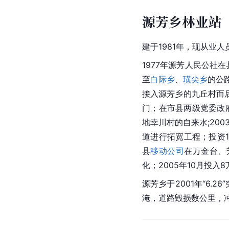
源芳乡林业站
建于1981年，现从业人
1977年源芳人民公
至
白际乡
、
璜尖乡
的公
接入源芳乡的九丘村而后
门；在市县两级党委政
地幸川村的自来水;200
道进行拓宽工程；投资1
县
移动公司
在万金台、
化；2005年10月投
源芳乡于2001年“6
淹，道路毁损数公里，