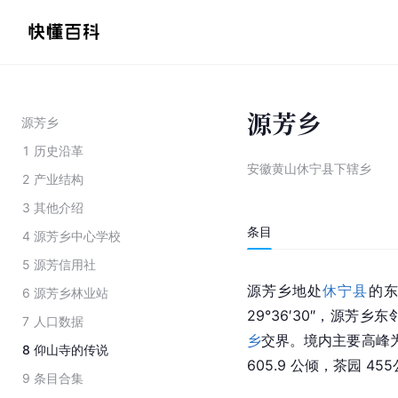
源芳乡
源芳乡
1
历史沿革
安徽黄山休宁县下辖乡
2
产业结构
3
其他介绍
条目
4
源芳乡中心学校
5
源芳信用社
源芳乡地处
休宁县
的东
6
源芳乡林业站
29°36′30″，源芳乡东
7
人口数据
乡
交界。境内主要高峰为
8
仰山寺的传说
605.9 公倾，茶园 4
9
条目合集