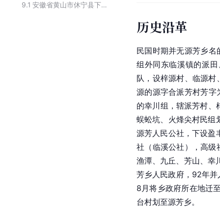
9.1
安徽省黄山市休宁县下辖乡镇
历史沿革
民国时期
并无源芳乡名
组外同东临溪镇的派田
队，设梓源村、临源村
源的源字合派芳村芳字
的幸川组，辖派芳村、
蜈蚣坑、火烽尖村民组划
源芳人民公社，下设盈丰
社（临溪公社），高级
渔潭、九丘、芳山、幸川
芳乡人民政府，92年并
8月将乡政府所在地迁至
台村划至源芳乡。