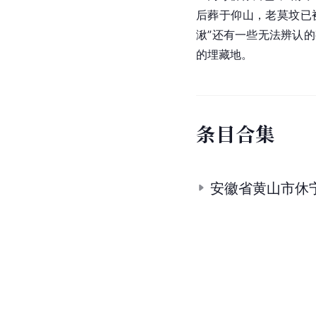
后葬于仰山，老莫坟已
湫”还有一些无法辨认
的埋藏地。
条
目
合
集
安徽省黄山市休