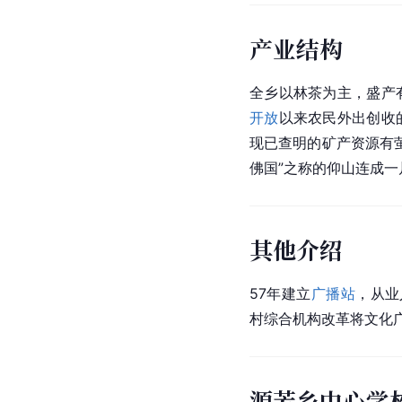
产业结构
全乡以林茶为主，盛产
开放
以来农民外出创收
现已查明的矿产资源有
佛国”之称的仰山连成
其他介绍
57年建立
广播站
，从业
村综合机构改革将文化
源芳乡中心学