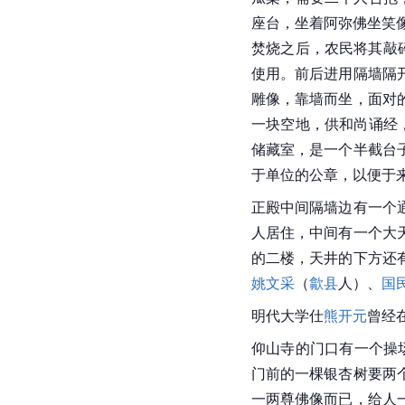
座台，坐着阿弥佛坐笑
焚烧之后，农民将其敲
使用。前后进用隔墙隔
雕像，靠墙而坐，面对
一块空地，供和尚诵经
储藏室，是一个半截台
于单位的公章，以便于
正殿
中间隔墙边有一个
人居住，中间有一个大
的二楼，天井的下方还
姚文采
（
歙县
人）、
国
明代大学仕
熊开元
曾经
仰山寺
的门口有一个操
门前的一棵银杏树要两
一两尊佛像而已，给人