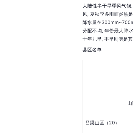
大陆性半干旱季风气候,
风, 夏秋季多雨而炎热
降水量在300mm~70
分配不均, 年份最大降
十年九旱, 不旱则涝是
县区名单
山
吕梁山区（20）