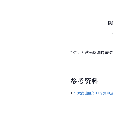
陕
（
*注：上述表格资料来源
参
考
资
料
1.
六盘山区等11个集中