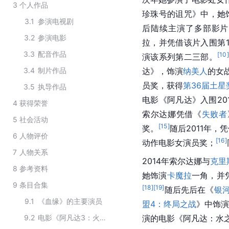
3
个人作品
珍珠号的诅咒》中，她
3.1
参演电视剧
后陆续主演了多部影片
3.2
参演电影
拉，并凭借该片入围第1
3.3
配音作品
[
10
]
演该系列第二三部。
3.4
制片作品
达》，饰演
纳美人
的女
员奖，获得
第36届土星
3.5
执导作品
电影《阿凡达》入围20
4
获得荣誉
索尔达娜凭借《
失败者
5
社会活动
[
15
]
奖。
随后2011年，
6
人物评价
[
16
]
动作电影女演员奖；
7
人物关系
2014年索尔达娜与
克里
8
参考资料
她饰演
卡魔拉
一角，并
9
条目合集
[
18
]
[
19
]
随后先后在《
银
9.1
《血缘》的主要演员
盟4：终局之战
》中饰
9.2
电影《阿凡达3：火与烬》的主要演职人员
演的电影《阿凡达：水