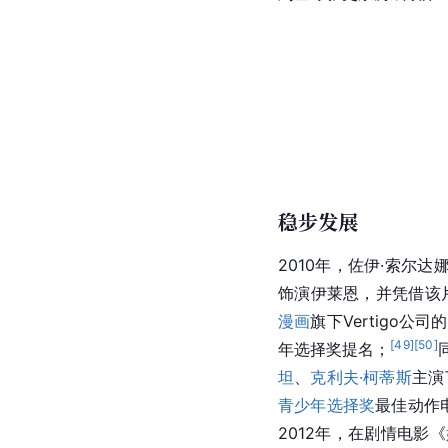
稳步发展
2010年，佐伊·索尔
饰演伊莱恩，并凭借该
漫画
旗下Vertigo公
[
49
]
[
50
]
年选择奖提名；
坦
、
克利夫·柯蒂斯
主演
青少年选择奖
最佳动作
2012年，在剧情电影《