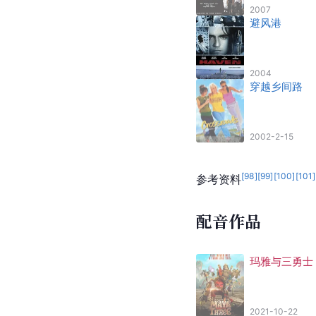
2007
避风港
2004
穿越乡间路
2002-2-15
[
98
]
[
99
]
[
100
]
[
101
]
参考资料
配音作品
玛雅与三勇士
2021-10-22