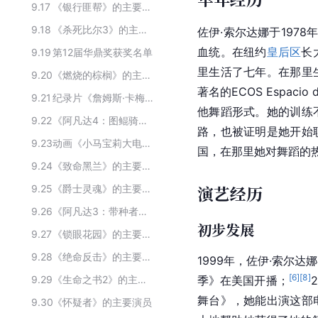
9.17
《银行匪帮》的主要演员
9.18
《杀死比尔3》的主要演员
佐伊·索尔达娜于1978
血统。在纽约
皇后区
长
9.19
第12届华鼎奖获奖名单
里生活了七年。在那里
9.20
《燃烧的棕榈》的主要演员
著名的ECOS Espacio d
9.21
纪录片《詹姆斯·卡梅隆的科幻故事》主要演员
他舞蹈形式。她的训练
9.22
《阿凡达4：图鲲骑士》的主要演员
路，也被证明是她开始
9.23
动画《小马宝莉大电影》的主要配音演员
国
，在那里她对舞蹈的
9.24
《致命黑兰》的主要演员
演艺经历
9.25
《爵士灵魂》的主要演员
9.26
《阿凡达3：带种者》的主要演员
初步发展
9.27
《锁眼花园》的主要演员
9.28
《绝命反击》的主要演员
1999年，佐伊·索尔
[
6
]
[
8
]
9.29
《生命之书2》的主要演员
季》在美国开播；
舞台》，她能出演这部
9.30
《怀疑者》的主要演员