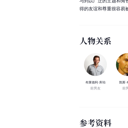
与到以广泛的主题和角
得的友谊和尊重很容易
人
物
关
系
布莱德利·库珀
凯斯·
前男友
前
参
考
资
料