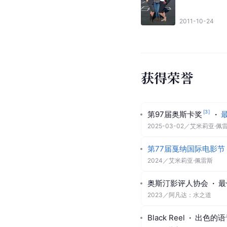
2011-10-24
获得荣誉
[
3
]
第97届奥斯卡奖
·
2025-03-02
／
艾米莉亚·佩
第77届戛纳国际电影节
2024
／
艾米莉亚·佩雷斯
奥斯汀影评人协会
·
最
2023
／
阿凡达：水之道
Black Reel
·
出色的语