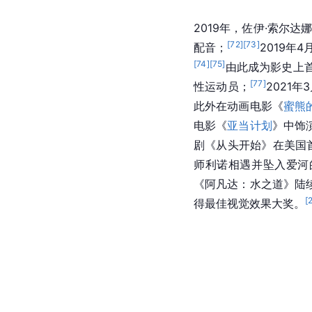
2019年，佐伊·索尔
[
72
]
[
73
]
配音；
2019年
[
74
]
[
75
]
由此成为影史上首
[
77
]
性运动员；
2021
此外在动画电影《
蜜熊
电影《
亚当计划
》中饰演
剧《从头开始》在美国
师利诺相遇并坠入爱河
《阿凡达：水之道》陆
[
得最佳视觉效果大奖。