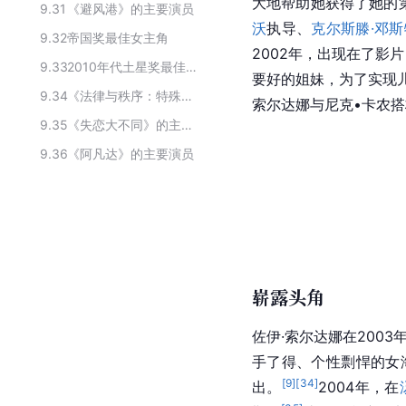
大地帮助她获得了她的
9.31
《避风港》的主要演员
沃
执导、
克尔斯滕·邓斯
9.32
帝国奖最佳女主角
2002年，出现在了影片
9.33
2010年代土星奖最佳女主角
要好的姐妹，为了实现
9.34
《法律与秩序：特殊受害者第五季》的主要演员
索尔达娜与尼克•卡农
9.35
《失恋大不同》的主要演员
9.36
《阿凡达》的主要演员
崭露头角
佐伊·索尔达娜在2003
手了得、个性剽悍的女
[
9
]
[
34
]
出。
2004年，在