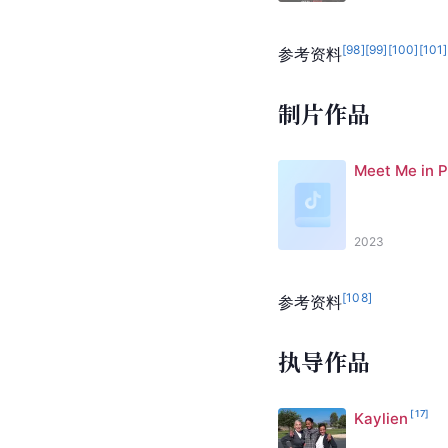
[
98
]
[
99
]
[
100
]
[
101
]
参考资料
制片作品
Meet Me in P
2023
[
108
]
参考资料
执导作品
[
17
]
Kaylien