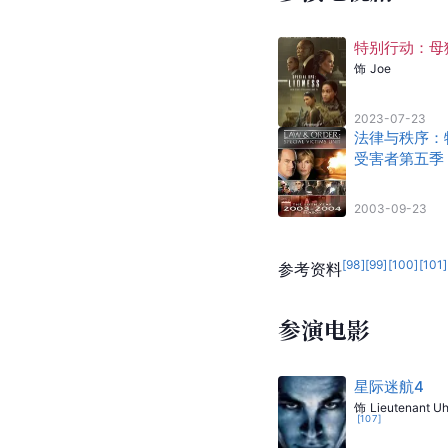
特别行动：母
饰
Joe
2023-07-23
法律与秩序：
受害者第五季
2003-09-23
[
98
]
[
99
]
[
100
]
[
101
]
参考资料
参演电影
星际迷航4
饰
Lieutenant U
[
107
]