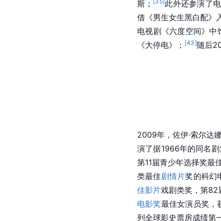
[
35
]
斯；
此外还参演了电
借《男生女生黑白配》
电视剧《六度空间》中饰演
[
43
]
《大停电》；
随后2
2009年，佐伊·索尔达
演了据1966年的同
第11届青少年选择奖最
类最佳
剧情片
奖的科幻
佳影片
戏剧类奖，第82
电影奖
最佳女演员奖，
列全球影史票房成绩第