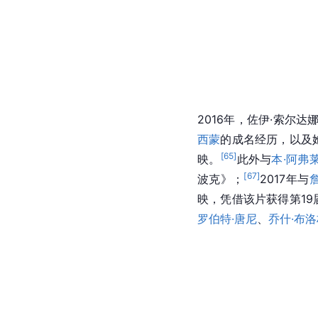
2016年，佐伊·索尔达
西蒙
的成名经历，以及
[
65
]
映。
此外与
本·阿弗
[
67
]
波克》；
2017年与
映，凭借该片获得第19
罗伯特·唐尼
、
乔什·布洛