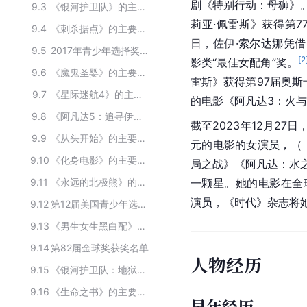
剧《特别行动：母狮》
9.3
《银河护卫队》的主要演员
莉亚·佩雷斯》获得第
9.4
《刺杀据点》的主要演员
日，佐伊·索尔达娜凭借
9.5
2017年青少年选择奖获奖者
[
2
影类“最佳女配角”奖。
9.6
《魔鬼圣婴》的主要演员
雷斯》获得第97届奥斯
9.7
《星际迷航4》的主要演员
的电影《阿凡达3：火
9.8
《阿凡达5：追寻伊娃》的主要演员
截至2023年12月2
9.9
《从头开始》的主要演员
元的电影的女演员，（
9.10
《化身电影》的主要演员
局之战》《阿凡达：水之
9.11
《永远的北极熊》的主要演员
一颗星。她的电影在全
演员，《时代》杂志将她
9.12
第12届美国青少年选择奖获奖名单
9.13
《男生女生黑白配》的主要演员
9.14
第82届金球奖获奖名单
人物经历
9.15
《银河护卫队：地狱》的主要演员
9.16
《生命之书》的主要演员
早年经历