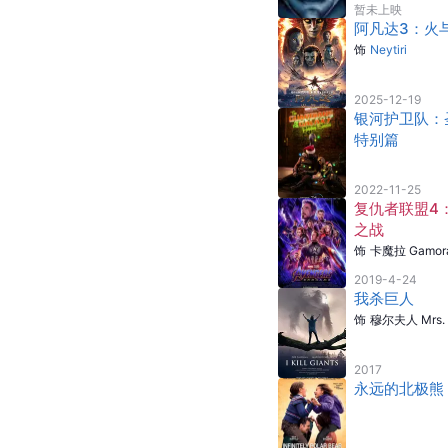
暂未上映
阿凡达3：火
饰
Neytiri
2025-12-19
银河护卫队：
特别篇
2022-11-25
复仇者联盟4
之战
饰
卡魔拉 Gamor
2019-4-24
我杀巨人
饰
穆尔夫人 Mrs. 
2017
永远的北极熊