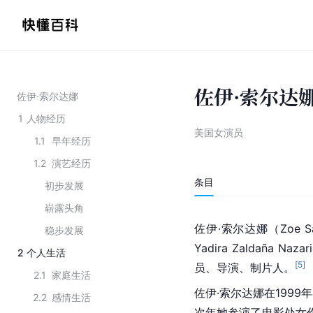
佐伊·索尔达
佐伊·索尔达娜
1
人物经历
美国女演员
1.1
早年经历
1.2
演艺经历
条目
初步发展
崭露头角
佐伊·索尔达娜（Zoe S
稳步发展
Yadira Zaldaña N
2
个人生活
[
5
]
员、导演、制片人。
2.1
家庭生活
佐伊·索尔达娜在199
2.2
感情生活
次年她参演了电影处女