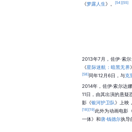
[
54
]
[
55
]
《
梦露人生
》。
2013年7月，佐伊·索
《
星际迷航：暗黑无界
[
58
]
同年12月6日，与
克
2014年，佐伊·索尔达
11日，由其出演的悬疑
影《
银河护卫队
》上映
[
18
]
[
19
]
此外为动画电影
一体》和
唐·钱德尔
执导