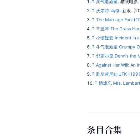
1.
淘气老顽童
.
猫眼电影
2.
沃尔特-马修
.
新浪.
[2
3.
The Marriage Fool (1
4.
草竖琴 The Grass Har
5.
小镇疑云 Incident in a
6.
斗气老顽童 Grumpy Old
7.
邻家小鬼 Dennis the M
8.
Against Her Will: An I
9.
刺杀肯尼迪 JFK (1991
10.
情难忘 Mrs. Lambert
条
目
合
集