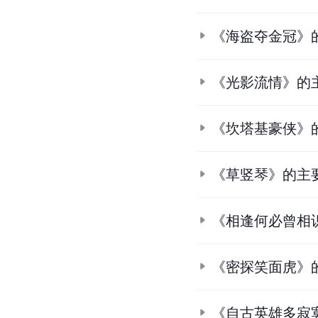
《海盗夺金冠》
《光影流情》的
《坎塔基豪侠》
《草竖琴》的主
《相逢何必曾相
《密探笑面虎》
《自古英雄多寂