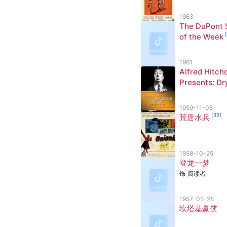
1963
The DuPont
[
of the Week
1961
Alfred Hitch
Presents: Dr
[
31
]
un
1959-11-08
[
35
]
荒唐水兵
1958-10-25
登龙一梦
饰
阅读者
1957-05-28
坎塔基豪侠