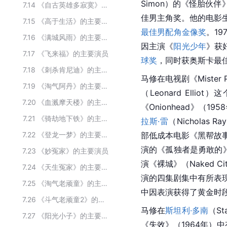
Simon）的《怪胎伙伴
7.14
《自古英雄多寂寞》的主要演员
佳男主角奖。他的电影生
7.15
《高于生活》的主要演员
最佳男配角
金像奖
。19
7.16
《满城风雨》的主要演员
因主演《
阳光少年
》获
7.17
《飞来福》的主要演员
球奖
，同时获奥斯卡最
7.18
《刺杀肯尼迪》的主要演员
马修在电视剧《Mister
7.19
《淘气阿丹》的主要演员
（Leonard Ellio
7.20
《血溅摩天楼》的主要演员
《Onionhead》（19
7.21
《骑劫地下铁》的主要演员
拉斯·雷
（Nicholas
7.22
《登龙一梦》的主要演员
部低成本电影《黑帮故事
演的《孤独者是勇敢的》
7.23
《妙冤家》的主要演员
演《裸城》（Naked C
7.24
《天生冤家》的主要演员
演的四集剧集中有所表现
7.25
《淘气老顽童》的主要演员
中因表演获得了黄金时
7.26
《斗气老顽童2》的主要演员
马修
在
斯坦利·多南
（S
7.27
《阳光小子》的主要演员
《失效》（1964年）中