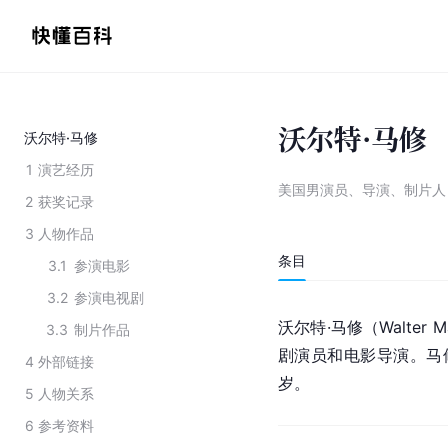
沃尔特·马修
沃尔特·马修
1
演艺经历
美国男演员、导演、制片人
2
获奖记录
3
人物作品
条目
3.1
参演电影
3.2
参演电视剧
沃尔特·马修（Walter 
3.3
制片作品
剧演员和电影导演。马修
4
外部链接
岁。
5
人物关系
6
参考资料