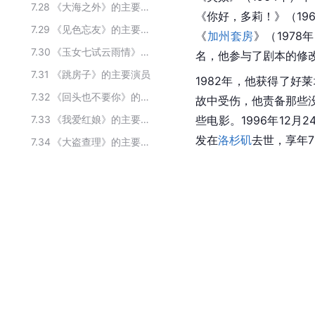
7.28
《大海之外》的主要演员
《你好，多莉！》（1969
7.29
《见色忘友》的主要演员
《
加州套房
》（1978
7.30
《玉女七试云雨情》的主要演员
名，他参与了剧本的修
7.31
《跳房子》的主要演员
1982年，他获得了
7.32
《回头也不要你》的主要演员
故中受伤，他责备那些没有
7.33
《我爱红娘》的主要演员
些电影。1996年12月
发在
洛杉矶
去世，享年7
7.34
《大盗查理》的主要演员