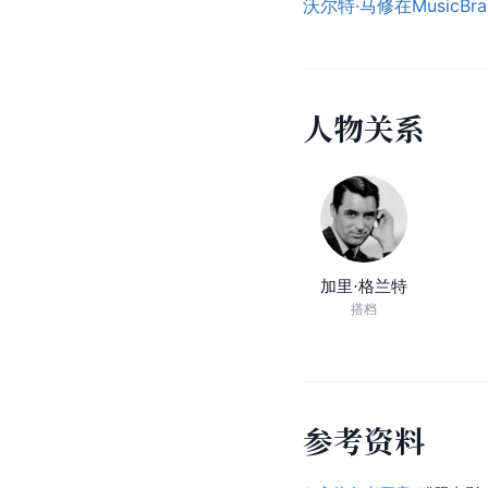
沃尔特·马修在MusicBr
人
物
关
系
加里·格兰特
搭档
参
考
资
料