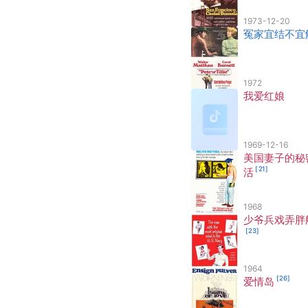
1973-12-20
冤家宜结不宜
1972
我爱红娘
1969-12-16
美国妻子的秘
[
21
]
活
1968
少爷兵戏弄胖
[
23
]
1964
[
26
]
爱情岛