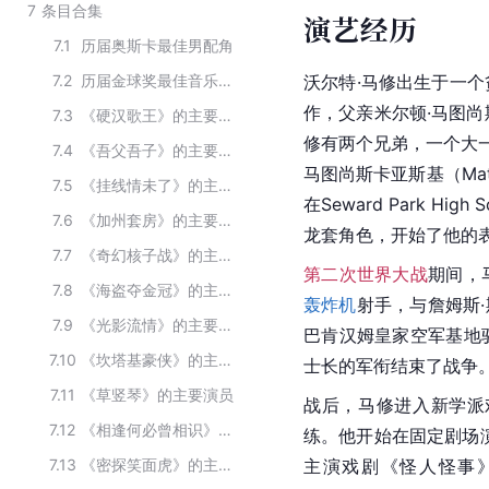
7
条目合集
演艺经历
7.1
历届奥斯卡最佳男配角
7.2
历届金球奖最佳音乐及喜剧类电影男主角
沃尔特·马修出生于一
作，父亲米尔顿·马图尚
7.3
《硬汉歌王》的主要演员
修有两个兄弟，一个大
7.4
《吾父吾子》的主要演员
马图尚斯卡亚斯基（Mat
7.5
《挂线情未了》的主要演员
在Seward Park High
7.6
《加州套房》的主要演员
龙套角色，开始了他的
7.7
《奇幻核子战》的主要演员
第二次世界大战
期间，
7.8
《海盗夺金冠》的主要演员
轰炸机
射手，与詹姆斯
7.9
《光影流情》的主要演员
巴肯汉姆皇家空军基地
7.10
《坎塔基豪侠》的主要演员
士长的
军衔
结束了战争
7.11
《草竖琴》的主要演员
战后，
马修
进入新学派
7.12
《相逢何必曾相识》的主要演员
练。他开始在固定剧场
7.13
《密探笑面虎》的主要演员
主演戏剧《怪人怪事》