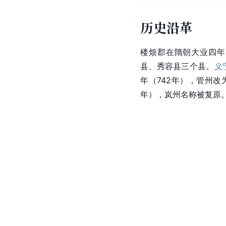
历史沿革
楼烦郡在隋朝大业四年
县、秀容县三个县。
义
年（742年），管州
年），岚州名称被复原