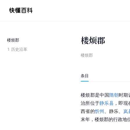
楼烦郡
楼烦郡
1
历史沿革
楼烦郡
条目
楼烦郡是
中国
隋朝
时期
治所位于
静乐县
，即现
西省的
忻州
、静乐、
岚
末年，楼烦郡的行政地