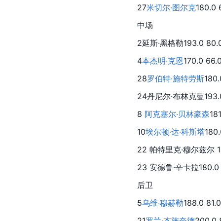
27
米切尔·图尔克
180.0 
中场
2延斯·黑格勒193.0 80.0 
4
本杰明·克恩
170.0 66.
28
罗伯特·施特劳斯
180.
24丹尼尔·布林克曼193.0 88
8 
阿克塞尔·贝林豪森
18
10
埃尔顿·达·科斯塔
180.
22 帕特里克·穆尔兹尔 180.0
23 安德鲁·辛卡拉180.0 70
后卫
5
乌维·穆赫勒
188.0 81.
21
罗兰·本施奈德
200.0 