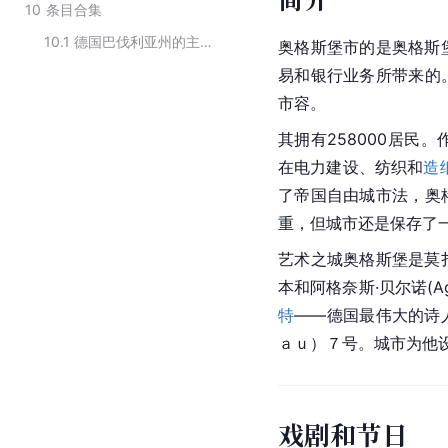
10
条目合集
10.1
德国巴伐利亚州的主要城市
奥格斯堡市的是奥格斯堡
易和银行业务所带来的
市容。
其拥有258000居民
在电力建设、纺织和
造
了
帝国自由城市
法，奥
重，但城市还是保存了
艺术之城奥格斯堡是莫
本和阿格奈斯·贝尔诺(Ag
特
――德国最伟大的诗
ａｕ）７号。城市为他
戏剧和节日