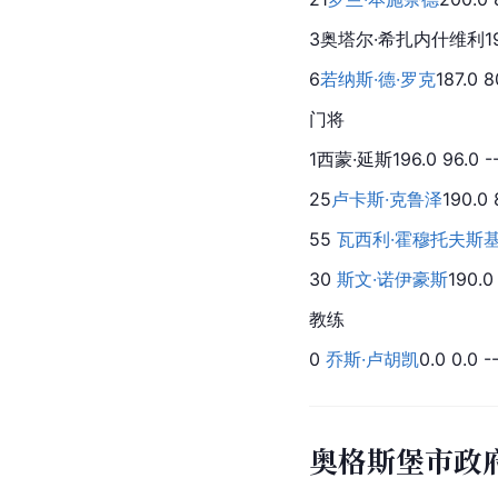
3
奥塔尔·希扎内什维利
1
6
若纳斯·德·罗克
187.0 8
门将
1
西蒙·延斯
196.0 96.0 
25
卢卡斯·克鲁泽
190.0
55 
瓦西利·霍穆托夫斯
30 
斯文·诺伊豪斯
190.0
教练
0 
乔斯·卢胡凯
0.0 0.0 -
奥格斯堡市政