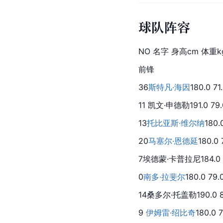
球队阵容
NO 名字 身高cm 体重k
前锋
36
斯特凡·海因
180.0 71
11 凯文·申德勒191.0 79.0
13
托比亚斯·维尔纳
180.
20
马塞尔·恩德延
180.0
7
埃德蒙·卡普拉尼
184.0
0
南多·拉斐尔
180.0 79.
14桑多尔·托盖勒190.0 85
9 
伊姆雷·绍比奇
180.0 