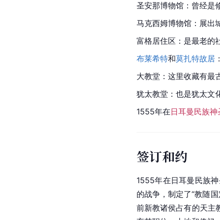
圣安那博物馆：曾经是
马克西姆博物馆：展出
富格居住区：是最老的社
布莱希特
和
莫扎特故居
大教堂：这里收藏有最
犹太教堂：也是犹太文
1555年在
日耳曼民族神
签订和约
1555年在
日耳曼民族神
的战争，制定了“教随国
前新教诸侯占有的天主