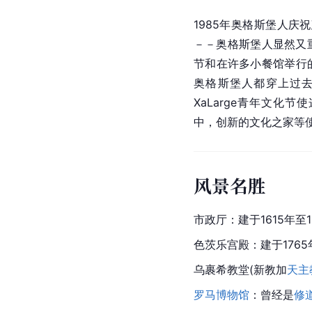
1985年奥格斯堡人庆
－－奥格斯堡人显然又
节和在许多小餐馆举行
奥格斯堡人都穿上过去的服
XaLarge青年文化
中，创新的文化之家等
风景名胜
市政厅：建于1615年
色茨乐宫殿：建于1765
乌裹希教堂(新教加
天主
罗马博物馆
：曾经是
修