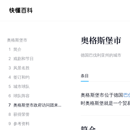
奥格斯堡市
奥格斯堡市
1
简介
德国巴伐利亚州的城市
2
戏剧和节日
3
风景名胜
条目
4
签订和约
5
城市球队
奥格斯堡市位于德国
巴
6
球队阵容
时奥格斯堡就是一个贸易
7
奥格斯堡市政府访问团来济南高新区
8
获得荣誉
9
参考资料
简介