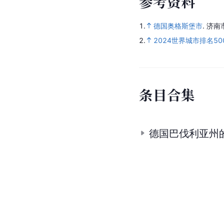
参
考
资
料
1.
德国奥格斯堡市
.
济南
2.
2024世界城市排名5
条
目
合
集
德国巴伐利亚州