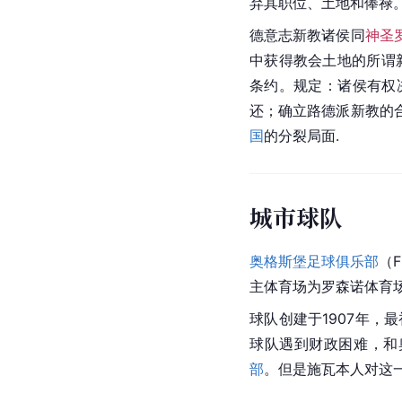
弃其职位、土地和俸禄
德意志新教诸侯同
神圣
中获得教会土地的所谓
条约。规定：诸侯有权
还；确立路德派新教的
国
的分裂局面.
城市球队
奥格斯堡足球俱乐部
（F
主体育场为罗森诺体育
球队创建于1907年，最初
球队遇到财政困难，和奥格斯
部
。但是施瓦本人对这一