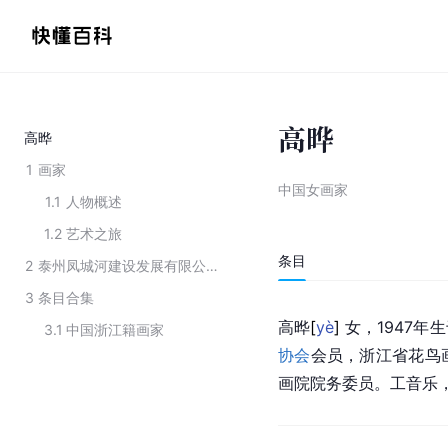
高晔
高晔
1
画家
中国女画家
1.1
人物概述
1.2
艺术之旅
条目
2
泰州凤城河建设发展有限公司总经理
3
条目合集
高
晔
[
yè
]
 女，1947
3.1
中国浙江籍画家
协会
会员，浙江省花鸟
画院院务委员。工音乐