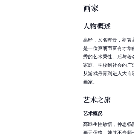
画家
人物概述
高晔，又名晔云，亦署高
是一位爽朗而富有才华
秀的艺术秉性。后与著
家庭、学校到社会的广
从游戏丹青到进入大专
画家。
艺术之旅
艺术概况
高晔生性敏悟，神思畅
画无俗格。她并不专师