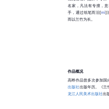
名家，凡法有专擅，意
手，通过纸笔而
汨
[
mì
]
而以
兰竹
为长。
作品概况
高晔作品曾多次参加国
出版社
出版年历。《兰竹
龙江
人民美术出版社
出