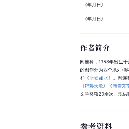
《年月日》
《年月日》
作者简介
阎连科
，1958年出生于
的创作分为四个系列和
和《
坚硬如水
》。阎连
《
耙耧天歌
》《
朝着东
文学奖项20余次。现供
参
考
资
料