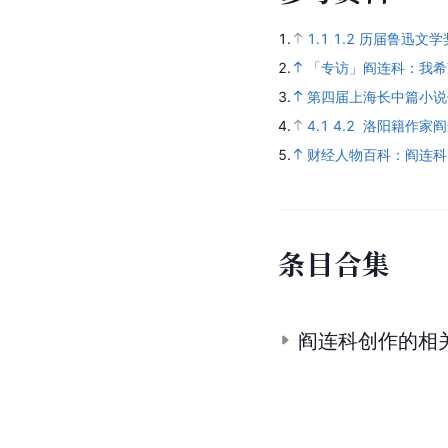
1.
1.1
1.2
历届鲁迅文学
2.
「专访」阎连科：我希
3.
第四届上海长中篇小说
4.
4.1
4.2
洛阳籍作家阎
5.
财经人物百科：阎连科
条
目
合
集
阎连科创作的相