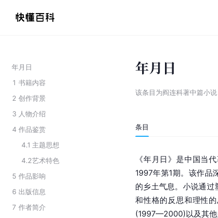
年月日
年月日
1
书籍内容
该条目为
阎连科著中篇小说
2
创作背景
3
人物介绍
条目
4
作品鉴赏
4.1
主题思想
《年月日》是中国当代
4.2
艺术特色
1997年第1期。该作
5
作品影响
的乡土气息。小说通过
6
出版信息
和性格的反思和理性的
7
作者简介
(1997—2000)