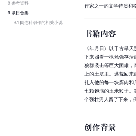
8
参考资料
作家之一的文学特质和
9
条目合集
9.1
阎连科创作的相关小说
书籍内容
《年月日》以千古旱天
下来照看一棵勉强存活
狼群袭击等巨大困难，
上的土坑里。逃荒回来
扎入他的每一块腐肉和
七颗饱满的玉米粒子。
个强壮男人留了下来，
创作背景