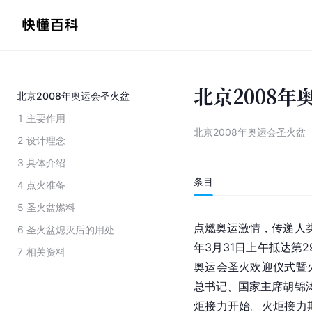
北京2008
北京2008年奥运会圣火盆
1
主要作用
北京2008年奥运会圣火盆
2
设计理念
3
具体介绍
条目
4
点火准备
5
圣火盆燃料
点燃奥运激情，传递人类
6
圣火盆熄灭后的用处
年3月31日上午抵达第2
7
相关资料
奥运会
圣火欢迎仪式暨
总书记、国家主席胡锦涛
炬接力开始。火炬接力