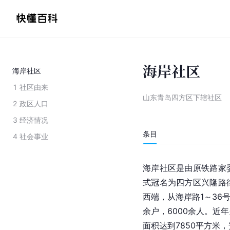
海岸社区
海岸社区
1
社区由来
山东青岛四方区下辖社区
2
政区人口
3
经济情况
条目
4
社会事业
海岸社区是由原铁路家
式冠名为四方区兴隆路
西端，从海岸路1～36号
余户，6000余人。近
面积达到7850平方米