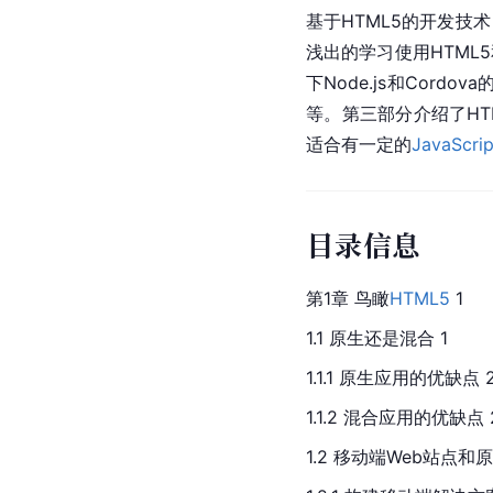
基于
HTML5
的开发技术
浅出的学习使用HTML
下Node.js和
Cordova
等。第三部分介绍了
HT
适合有一定的
JavaScrip
目录信息
第1章 鸟瞰
HTML5
 1
1.1 原生还是混合 1
1.1.1 原生应用的优缺点 
1.1.2 混合应用的优缺点 
1.2 移动端Web站点和