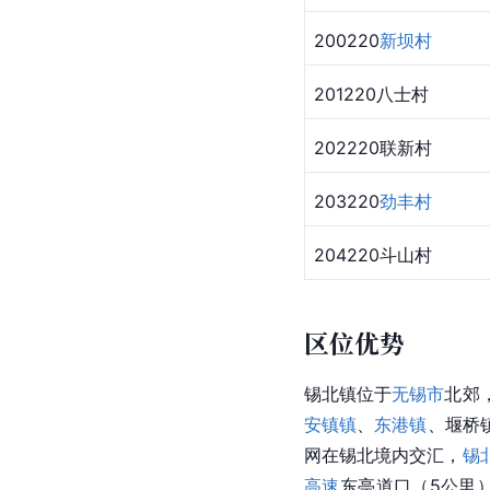
200220
新坝村
201220八士村
202220联新村
203220
劲丰村
204220斗山村
区位优势
锡北镇位于
无锡市
北郊
安镇镇
、
东港镇
、堰桥
网在锡北境内交汇，
锡
高速
东亭道口（5公里