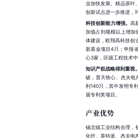
业加快发展。精品茶叶
创新试点进一步推进，
科技创新能力增强。
高
加值占到规模以上增加
体建设，欧翔高科技创
新基金项目4只；申报
心3家，区级工程技术中
知识产权战略得到重视
破，
普天
铁心
、杰夫电
利140只，其中发明专
届专利奖项目。 
产业优势
锡北镇工业结构合理，
化纤、英特派、杰夫电