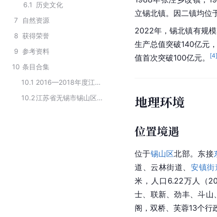
6.1
历史文化
立锡北镇。因二镇均位
7
自然资源
2022年，锡北镇有规
8
获得荣誉
生产总值突破140亿元
9
参考资料
[
4
值首次突破100亿元。
10
条目合集
10.1
2016—2018年度江苏省文明乡镇名单
地理环境
10.2
江苏省无锡市锡山区下辖镇
位置境遇
位于
锡山区
北部。东接
道、
云林街道
、
安镇街
米，人口6.22万人（
士、联新、劲丰、斗山
阁，双桥、芙蓉13个行