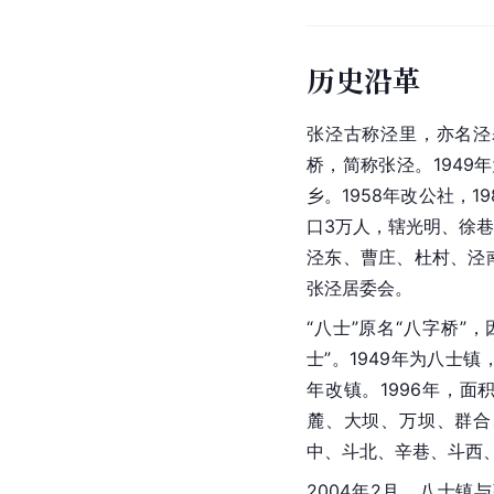
历史沿革
张泾古称泾里，亦名泾
桥，简称张泾。1949
乡。1958年改公社，1
口3万人，辖光明、徐
泾东、曹庄、杜村、泾
张泾居委会。
“八士”原名“
八字桥
”，
士”。1949年为八士镇，
年改镇。1996年，面
麓
、大坝、万坝、群合
中、斗北、辛巷、斗西
2004年2月，八士