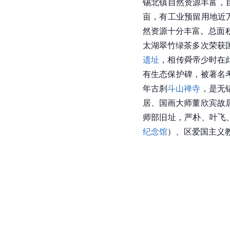
锡北镇自然资源丰富，
亩，有工业预留用地近
然资源十分丰富。总面积
太湖翠竹绿茶多次荣获
遗址
，相传舜帝少时在
有生态保护碑，被著名
年古刹
斗山禅寺
，是无
居、
国画
大师董欣宾故
师部旧址，严朴、叶飞
纪念馆
）、区爱国主义