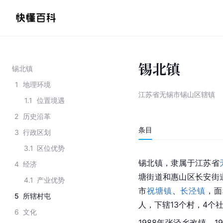
锡北镇
锡北镇
1
地理环境
江苏省无锡市锡山区辖镇
1.1
位置境遇
2
历史沿革
条目
3
行政区划
3.1
区位优势
锡北镇，隶属于江苏省
4
经济
塘街道和惠山区长安街
4.1
产业优势
市
祝塘镇
、
长泾镇
，面
5
所辖村屯
人，下辖13个村，4个
6
文化
1988年张泾乡改镇，