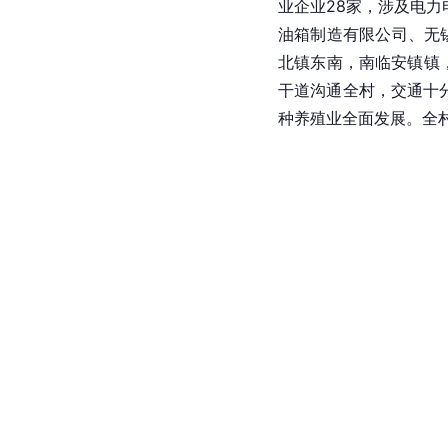
业企业28家，涉及
电力
油箱制造有限公司、无锡
北镇东南，南临安镇镇
干道沟通全村，交通十分
种养殖业全面发展。全