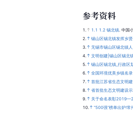
参
考
资
料
1.
1.1
1.2
锡北镇
.
中国小
2.
锡山区锡北镇发挥乡贤
3.
无锡市锡山区锡北镇人
4.
文明创建|锡山区锡北
5.
锡山区锡北镇_行政区划网(
6.
全国环境优美乡镇名录
7.
首批江苏省生态文明建
8.
省首批生态文明建设示
9.
关于命名表彰2019
10.
“500强”榜单出炉!常