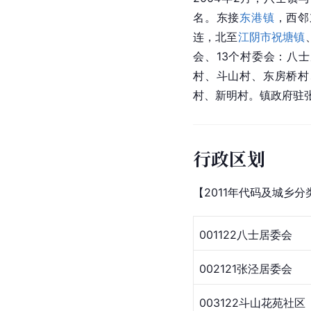
名。东接
东港镇
，西邻
连，北至
江阴市
祝塘镇
会、13个村委会：八
村、斗山村、东房桥村
村、新明村。镇政府驻
行政区划
【2011年代码及城乡分类
001122八士居委会
002121张泾居委会
003122斗山花苑社区