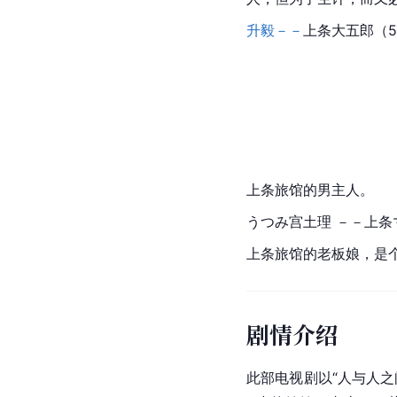
升毅－－
上条大五郎（5
上条旅馆的男主人。
うつみ宫土理 －－上条
上条旅馆的老板娘，是
剧情介绍
此部电视剧以“人与人之