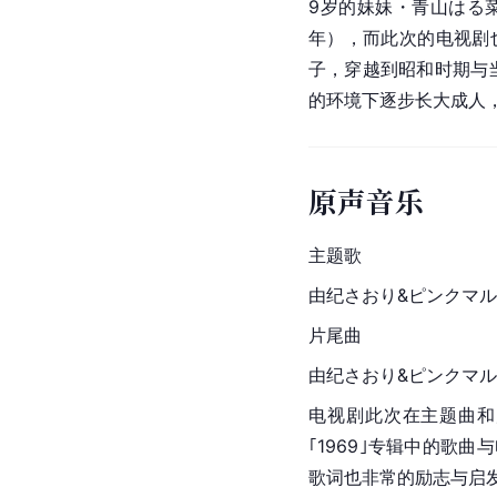
9岁的妹妹・青山はる
年），而此次的电视剧
子，穿越到昭和时期与当
的环境下逐步长大成人
原声音乐
主题歌
由纪さおり&ピンクマルテ
片尾曲
由纪さおり&ピンクマルテ
电视剧此次在主题曲和
｢1969｣专辑中的歌
歌词也非常的励志与启