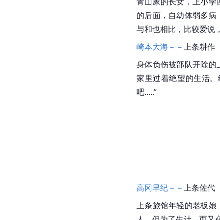
青山家的长女，上小学
的后面，自幼体弱多病
与和也相比，比较爱说
崎本大海－－
上条耕作（
身体负伤被部队开除的
家里过着绝望的生活。
吧.....”
高冈早纪－－
上条佐代（
上条旅馆年轻的老板娘
人，但为了生计，而又