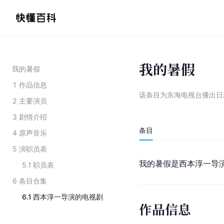
我的暑假
我的暑假
1
作品信息
该条目为
东海电视台播出日
2
主要演员
3
剧情介绍
条目
4
原声音乐
5
演职员表
我的暑假是西本淳一导
5.1
职员表
6
条目合集
6.1
西本淳一导演的电视剧
作品信息