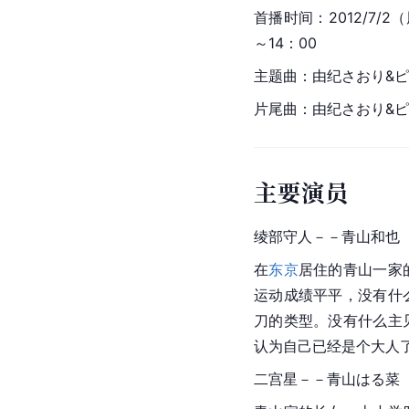
首播时间：2012/7/
～14：00
主题曲：由纪さおり&ピ
片尾曲：由纪さおり&ピ
主要演员
绫部守人－－
青山和也（
在
东京
居住的青山一家
运动成绩平平，没有什
刀的类型。没有什么主
认为自己已经是个大人了
二宫星－－青山はる菜