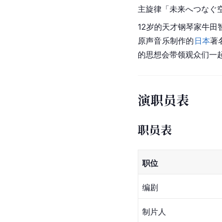
主旋律「未来へつなぐ
12岁的天才钢琴家牛
原声音乐制作的
日本
著
的思想会带领观众们一
演职员表
职员表
职位
编剧
制片人