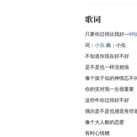
歌词
只要你过得比我好—
钟
词：
小虫
 曲：小虫
不知道你现在好不好
是不是也一样没烦恼
像个孩子似的神情忘不
你的笑对我一生很重要
这些年你过得好不好
偶尔是不是也感觉有些
像个大人般的恋爱
有时心情糟