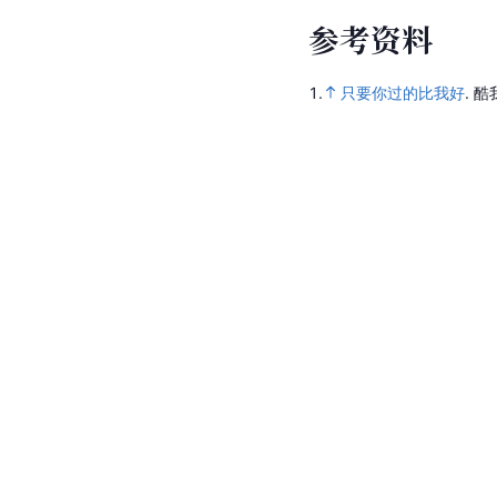
参
考
资
料
1.
只要你过的比我好
.
酷