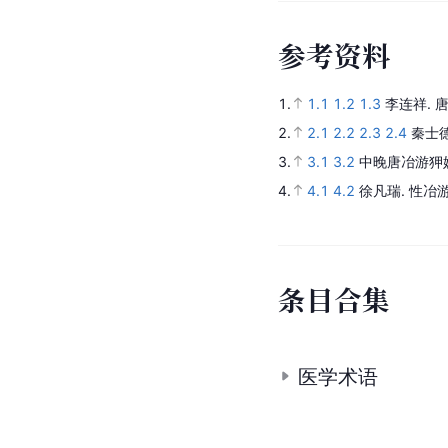
参
考
资
料
1.
1.1
1.2
1.3
李连祥.
唐
2.
2.1
2.2
2.3
2.4
秦士德
3.
3.1
3.2
中晚唐冶游狎
4.
4.1
4.2
徐凡瑞.
性冶
条
目
合
集
医学术语