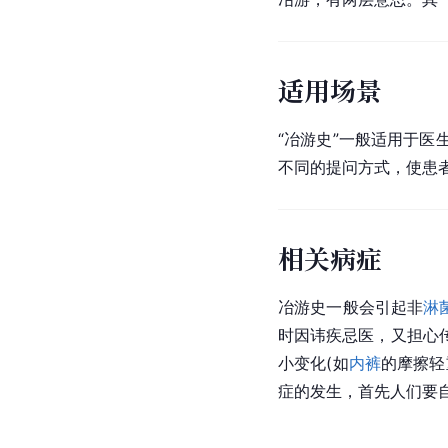
适用场景
“冶游史”一般适用于
不同的提问方式，使患
相关病症
冶游史一般会引起非
淋
时因讳疾忌医，又担心
小变化(如
内裤
的摩擦轻
症的发生，首先人们要