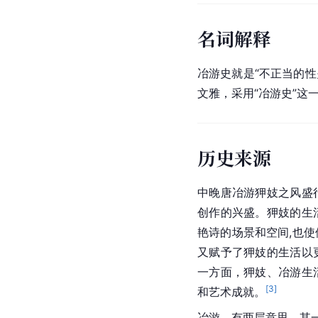
名词解释
冶游史就是“不正当的性
文雅，采用“冶游史”这
历史来源
中晚唐冶游狎妓之风盛
创作的兴盛。狎妓的生
艳诗的场景和空间,也
又赋予了狎妓的生活以
一方面，狎妓、冶游生
[
3
]
和艺术成就。
冶游，有两层意思。其一