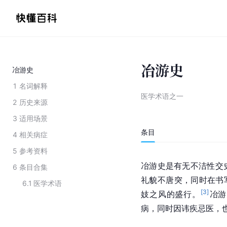
冶游史
冶游史
1
名词解释
医学术语之一
2
历史来源
3
适用场景
条目
4
相关病症
5
参考资料
冶游史是有无不洁
性交
6
条目合集
礼貌不唐突，同时在书
6.1
医学术语
[
3
]
妓之风的盛行。
冶游
病，同时因讳疾忌医，