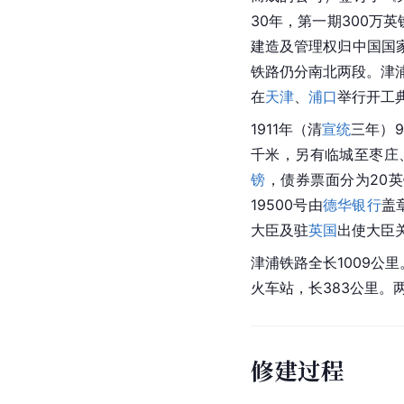
30年，第一期300万
建造及管理权归中国国
铁路仍分南北两段。津浦
在
天津
、
浦口
举行开工
1911年（清
宣统
三年）9
千米，另有临城至枣庄
镑
，债券票面分为20英
19500号由
德华银行
盖
大臣及驻
英国
出使大臣
津浦铁路全长1009公
火车站，长383公里。两
修建过程