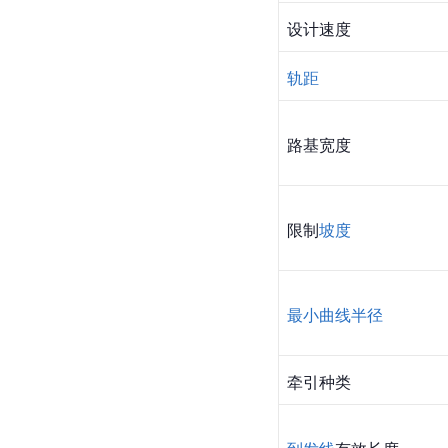
设计速度
轨距
路基宽度
限制
坡度
最小曲线半径
牵引种类