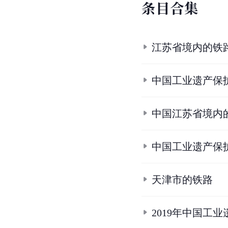
条
目
合
集
江苏省境内的铁
中国工业遗产保
中国江苏省境内
中国工业遗产保
天津市的铁路
2019年中国工