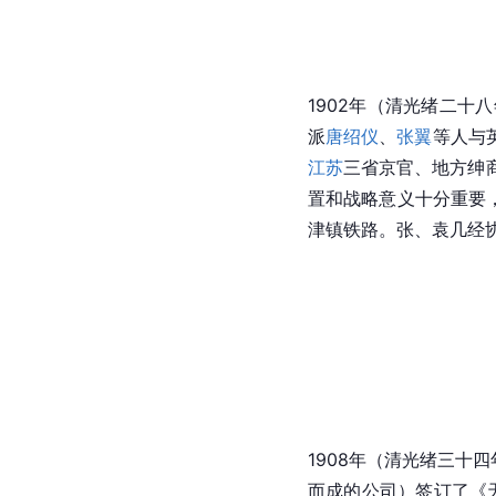
1902年（清光绪二
派
唐绍仪
、
张翼
等人与
江苏
三省京官、地方绅商
置和战略意义十分重要，
津镇铁路。张、袁几经
1908年（清光绪三十四
而成的公司）签订了《