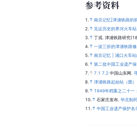
参
考
资
料
1.
南京记忆|津浦铁路的
2.
见证历史的界河火车站
3.
丁戎.
津浦铁路研究(189
4.
一波三折的津浦铁路修
5.
南京记忆 | 浦口火车
6.
第二批中国工业遗产保
7.
7.1
7.2
中国山东网.
8.
津浦铁路起始站（图）
9.
1949年档案之二十一
10.
石家庄发布.
华北制
11.
中国工业遗产保护名