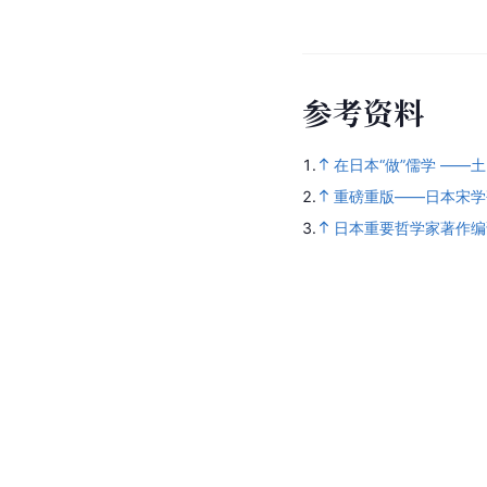
参
考
资
料
1.
在日本“做”儒学 ——
2.
重磅重版——日本宋学
3.
日本重要哲学家著作编