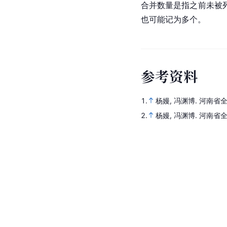
合并数量是指之前未被
也可能记为多个。
参
考
资
料
1.
杨嫚, 冯渊博.
河南省
2.
杨嫚, 冯渊博.
河南省