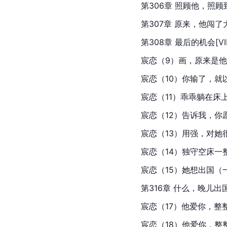
第306章 照顾他，照顾到床
第307章 原来，他闯了大祸！
第308章 最后的机会[VIP]
宸恋（9）画，原来是他的！[
宸恋（10）你输了，就以身相
宸恋（11）乖乖躺在床上[VI
宸恋（12）告诉我，你愿意成
宸恋（13）用强，对她很管用
宸恋（14）独守空床一整夜[V
宸恋（15）她想出国（一）[V
第316章 什么，晚儿出国了？
宸恋（17）他爱你，整整十年
宸恋（18）他爱你，整整十年