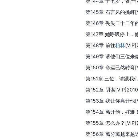
第144章 十七岁，资产亿万[
第145章 石言风的挑衅[VIP
第146章 丢失二十二年的礼物
第147章 她呼吸停止，他生命
第148章 前往
柏林
[VIP]
第149章 请他们三位来做客[
第150章 命运已然转弯[VIP
第151章 三位，请跟我们走[
第152章 阴谋[VIP]2010
第153章 我让你离开他[VIP
第154章 离开他，好难！[V
第155章 怎么办？[VIP]2
第156章 离分离越来越近[V