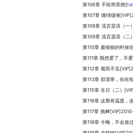
第106章 不给简奕
焓
[
há
第107章 缠绵缱绻[VIP]2
第108章 流言蜚语（一）[V
第109章 流言蜚语（二）[V
第110章 最狼狈的时候你出现
第111章 既然爱了，不爱好难
第112章 视而不见[VIP]20
第113章 邵漠寒，你在给我机
第115章 生日（二）[VIP]
第116章 这唇有温度，这人有
第117章 挑衅[VIP]2010-
第118章 今晚，不会放过你[
第119章 去找他[VIP]201