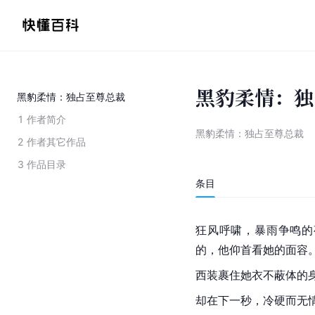
黑豹柔情：独
黑豹柔情：独占至尊总裁
1
作者简介
黑豹柔情：独占至尊总裁
2
作者其它作品
3
作品目录
条目
狂风呼啸，暴雨争鸣的
的，他仰首看她的面容
西装裹住她衣不蔽体的
却在下一秒，冷硬而无