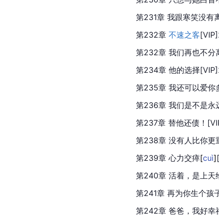
第231章 我跟寒笑没有离婚[
第232章 
不速之客
[VIP
第232章 我们再也不分离[V
第234章 他的选择[VIP]20
第235章 我还可以爱你多久？
第236章 我们是不是永远不分
第237章 替他还债！[VIP]
第238章 没有人比你更重要[
第239章 心力交
瘁
[
cuì
]
第240章 活着，是上天给予
第241章 再为你生个孩子[V
第242章 爸爸，我好幸福耶[