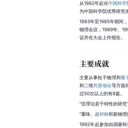
从1982年起在
中国科学
为中国科学院优秀研究
1983年至1985年
物理会议，1989年、19
议并在大会上作报告。
主要成就
主要从事粒子物理和
量
和二维
共形场论
等方面
过50次以上的有8篇。
“弦理论若干特性的研究”
“重味、
超对称
和新物理探
1992年起参加由国