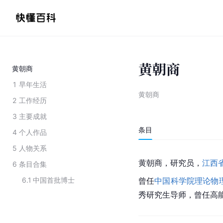
黄朝商
黄朝商
1
早年生活
黄朝商
2
工作经历
3
主要成就
条目
4
个人作品
5
人物关系
黄朝商，研究员，
江西
6
条目合集
6.1
中国首批博士
曾任
中国科学院理论物
秀研究生导师，曾任高