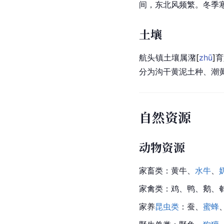
间，东北风频繁。冬季
土壤
航头镇土壤属
潴
[
zhū
]
育
分为沟干黄泥土种、潮
自然资源
动物资源
家畜类：
黄牛
、
水牛
、
家禽类：鸡、鸭、鹅、
家养
昆虫类
：蚕、
蜜蜂