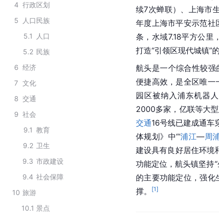
4
行政区划
续7次蝉联）、上海市
5
人口民族
年度上海市平安示范社
5.1
人口
条，水域7.18平方公
打造“引领区现代城镇”
5.2
民族
6
经济
航头是一个综合性较强
便捷高效，是全区唯一一
7
文化
园区被纳入浦东机器人
8
交通
2000多家，亿联等大
9
社会
交通
16号线已建成通车
9.1
教育
体规划》中“‘
浦江
—
周
9.2
卫生
建设具有良好居住环境
9.3
市政建设
功能定位，航头镇坚持“
9.4
社会保障
的主要功能定位，强化
[
1
]
撑。
10
旅游
10.1
景点