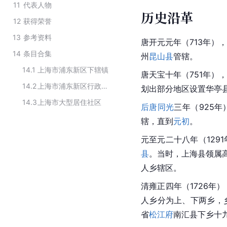
11
代表人物
历史沿革
12
获得荣誉
13
参考资料
唐开元元年（713年）
14
条目合集
州
昆山县
管辖。
14.1
上海市浦东新区下辖镇
唐天宝十年（751年）
14.2
上海市浦东新区行政区划
划出部分地区设置华亭
14.3
上海市大型居住社区
后唐
同光
三年（925
辖，直到
元初
。
元至元二十八年（129
县
。当时，上海县领属
人乡辖区。
清雍正四年（1726年
人乡
分为上、下两乡，
省
松江府
南汇县下乡十