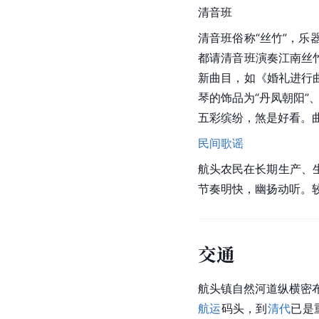
清音班
清音班俗称“丝竹”，乐
都请清音班演奏
江南丝
新曲目，如《婚礼进行
琴的饰品为“丹凤朝阳”
五彩缤纷，煞是好看。
民间歌谣
航头农民在长期生产、
节奏明快，幽扬动听。
交通
航头镇自然河道纵横密
航运
码头，到
清代
已是