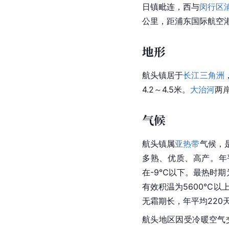
日镇毗连，西与
闵行区
公里，距浦东国际航空港
地形
航头镇居于
长江三角洲
4.2～4.5米。
大治河
两
气候
航头镇属
亚热带
气候，
多熟、优质、高产。年
在-9℃以下。最热时期
有效积温为5600℃以
无霜期长，年平均220
航头地区因受冷暖空气