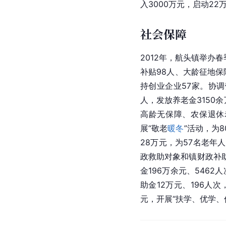
入3000万元，启动2
社会保障
2012年，航头镇举办
补贴98人、大龄征地保
持创业企业57家。协调
人，发放养老金3150
高龄无保障、农保退休
展“敬老
暖冬
”活动，为
28万元，为57名老年
政救助对象和镇财政补助
金196万余元、5462
助金12万元、196人次
元，开展“扶学、优学、