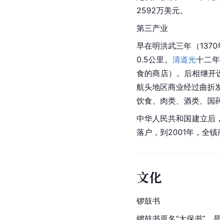
2592万美元。
第三产业
早在明洪武三年（137
0.5公里。
清道光
十二年
食的商店）。后相继开
航头地区商业经过曲折发
饮食、肉类、酒类、国
中华人民共和国建立后
落户，到2001年，全镇
文化
锣鼓书
锣鼓书原名“太保书”，