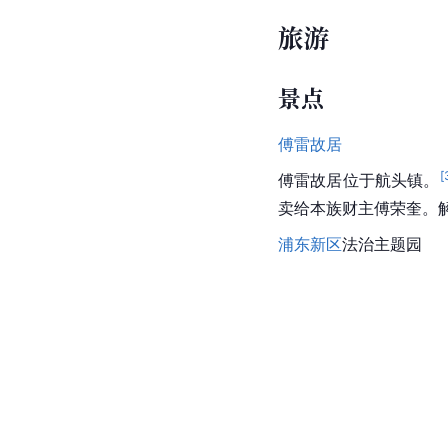
旅游
景点
傅雷故居
[
傅雷故居
位于航头镇。
卖给本族财主傅荣奎。
浦东新区
法治主题园