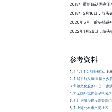
2018年重新确认国家
2018年5月16日，航头镇
2020年5月，航头镇获得“
2022年1月26日，航
参
考
资
料
1.
1.1
1.2
航头概况
.
上
2.
浦东航头镇:重塑水乡
3.
镇文化服务中心： 参
4.
全国环境优美乡镇名录
5.
住房城乡建设部等部门 
6.
上海公布市文明社区、