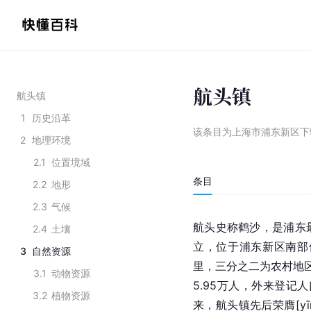
航头镇
航头镇
1
历史沿革
该条目为
上海市浦东新区下
2
地理环境
2.1
位置境域
条目
2.2
地形
2.3
气候
航头史称鹤沙，是浦东
2.4
土壤
立，位于浦东新区南部
3
自然资源
里，三分之二为农村地区
3.1
动物资源
5.95万人，外来登记人
3.2
植物资源
来，航头镇先后荣膺[yīn