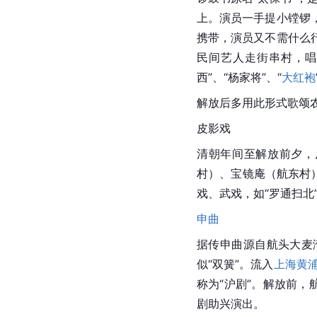
上。演员一手提小镗锣
携带，演员又不需什么
民间艺人走街串村，唱
西”、“
杨家将
”、“
大红袍
解放后多用此形式歌颂农
皮影戏
清朝
年间至解放前夕，
村）、宝镜庵（航东村
戏、武戏，如“
罗通扫北
申曲
据传申曲源自航头大麦
似“
双簧
”。流入
上海黄
称为“
沪剧
”。解放前，
剧助兴演出。