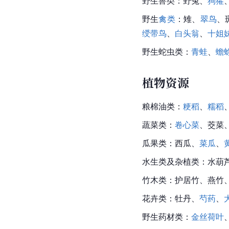
野生
兽类
：野兔、
狗獾
野生
禽类
：雉、
翠鸟
、
绶带鸟
、
白头翁
、
十姐
野生蛇虫类：
青蛙
、
蟾
植物资源
粮棉油类：
粳稻
、
糯稻
蔬菜类：
卷心菜
、茭菜
瓜果类：西瓜、
菜瓜
、
水生类及杂植类：
水葫
竹木类：护居竹、
燕竹
花卉类：牡丹、
芍药
、
野生药材类：
金丝荷叶