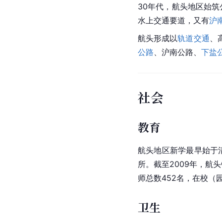
30年代，航头地区始筑
水上交通要道，又有
沪
航头形成以
轨道交通
、
公路
、沪南公路、
下盐
社会
教育
航头地区新学最早始于
所。截至2009年，航
师总数452名，在校（园
卫生