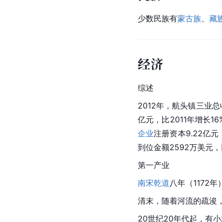
少数民族有
蒙古族
、
藏
经济
综述
2012年，航头镇三业总收
亿元，比2011年增长16
企业
注册资本
9.22亿元
到位金额2592万美元，比
第一产业
南宋
乾道
八年（1172
清末，随着河流的
疏浚
20世纪20年代起，有