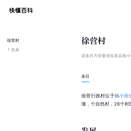
徐营村
徐营村
1
发展
该条目为
安徽省临泉县杨小
条目
徐营行政村位于
杨小街
壤，个自然村，28个村民
发展