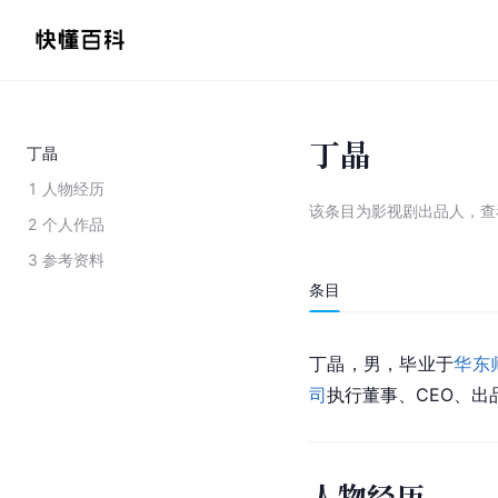
丁晶
丁晶
1
人物经历
该条目为
影视剧出品人
，
查
2
个人作品
3
参考资料
条目
丁晶，男，毕业于
华东
司
执行董事、CEO、出
人物经历