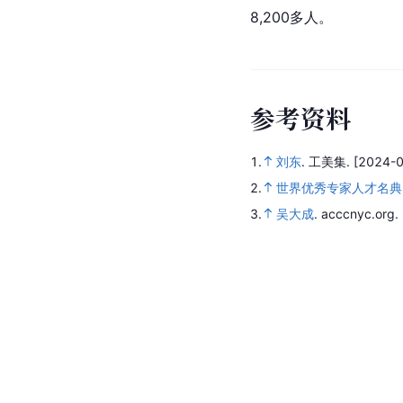
8,200多人。
参
考
资
料
1.
刘东
.
工美集.
[2024-0
2.
世界优秀专家人才名典(
3.
吴大成
.
acccnyc.org.