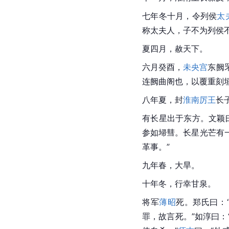
七年冬十月，令列侯
太
称太夫人，子不为列侯不
夏四月，赦天下。
六月癸酉，
未央宫
东阙
连阙曲阁也，以覆重刻
八年夏，封
淮南厉王
长
有长星出于东方。文颖
参如埽彗。长星光芒有
革事。”
九年春，大旱。
十年冬，行幸甘泉。
将军
薄昭
死。郑氏曰：
罪，故言死。”如淳曰