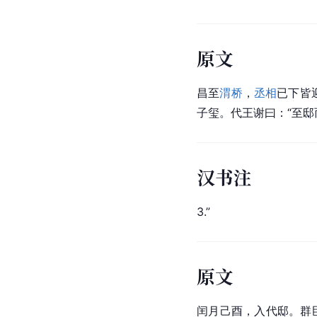
原文
昌至
渭桥
，
丞相
已下皆
子玺。代王谢曰：“至邸
汉书注
3.”
原文
闰月己酉，入代邸。群