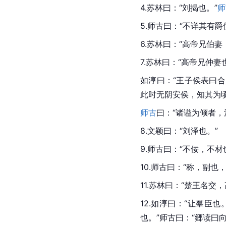
4.苏林曰：“刘揭也。”
师
5.师古曰：“不详其有爵
6.苏林曰：“高帝兄伯
7.苏林曰：“高帝兄仲
如淳曰：“王子侯表曰
此时无阴安侯，知其为
师古
曰：“诸谥为倾者，
8.文颖曰：“
刘泽
也。”
9.师古曰：“不佞，不材
10.师古曰：“称，副也
11.苏林曰：“楚王名交
12.如淳曰：“让羣
也。”师古曰：“郷读曰向