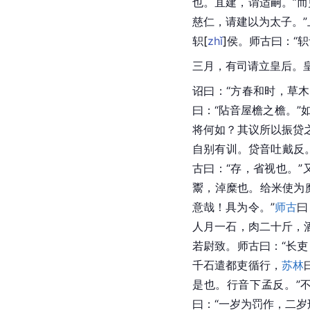
也。冝建，谓适嗣。”而
慈仁，请建以为太子。
轵
[
zhǐ
]
侯。师古曰：“轵
三月，有司请立皇后。
诏曰：“方春和时，草
曰：“阽音屋檐之檐。”
将何如？其议所以振贷
自别有训。贷音吐戴反。
古曰：“存，省视也。
鬻，淖糜也。给米使为
意哉！具为令。”
师古
曰
人月一石，肉二十斤，
若尉致。
师古
曰：“长
千石遣都吏循行，
苏林
是也。行音下孟反。”
曰：“一岁为罚作，二岁