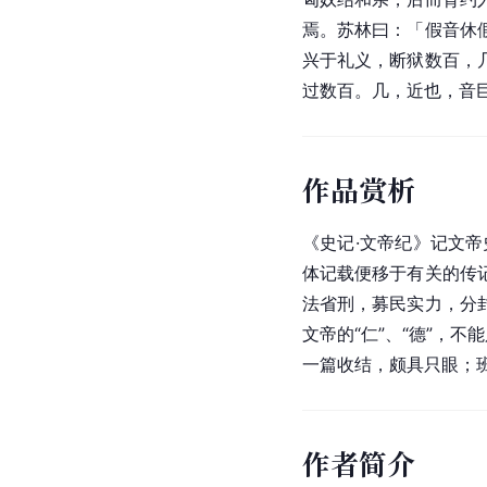
焉。苏林曰：「假音休
兴于礼义，断狱数百，
过数百。几，近也，音
作品赏析
《史记·文帝纪》记文
体记载便移于有关的传
法省刑，募民实力，分
文帝的“仁”、“德”，
一篇收结，颇具只眼；
作者简介