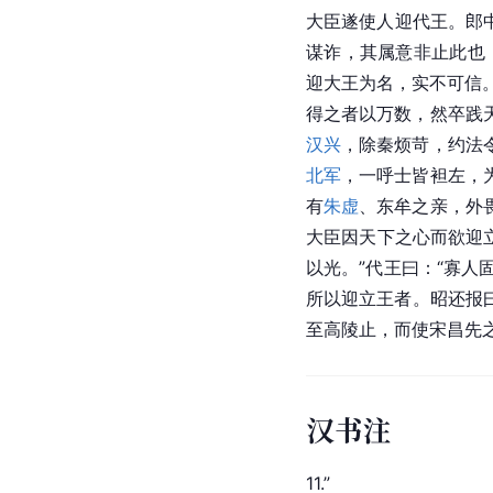
大臣遂使人迎
代王
。郎
谋诈，其属意非止此也
迎大王为名，实不可信
得之者以万数，然卒践
汉兴
，除秦烦苛，约法
北军
，一呼士皆袒左，
有
朱虚
、东牟之亲，外
大臣因天下之心而欲迎
以光。”代王曰：“寡人
所以迎立王者。昭还报曰
至高陵止，而使宋昌先
汉书注
11.”