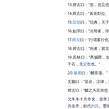
13.师古曰：“忽，怠忘也
14.
师古
曰：“各依职位。
15.
应劭
曰：“旧典，天
16.如淳曰：“法驾者
17.
师古
曰：“行谓案行也
18.师古曰：“间者，犹
19.苏林曰：“男赐爵，
干石，无
定数
也。”
20.
服虔
曰：“酺音蒲。”
文颖曰：“音步。汉律
师古
曰：“酺之为言布
元年冬十月辛亥，皇帝
兵击齐，欲代
刘氏
。婴