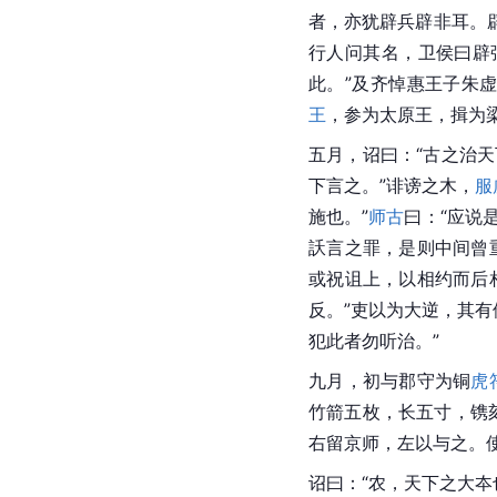
者，亦犹辟兵辟非耳。
行人问其名，卫侯曰辟
此。”及齐悼惠王子朱
王
，参为太原王，揖为
五月，诏曰：“古之治
下言之。”诽谤之木，
服
施也。”
师古
曰：“应说
訞言之罪，是则中间曾
或祝诅上，以相约而后
反。”吏以为大逆，其
犯此者勿听治。”
九月，初与郡守为铜
虎
竹箭五枚，长五寸，镌
右留京师，左以与之。使
诏曰：“农，天下之大