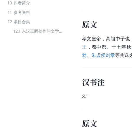
10
作者简介
11
参考资料
原文
12
条目合集
12.1
东汉班固创作的文学作品
孝文皇帝，高祖中子也
王
，都中都。十七年秋
勃
、
朱虚侯
刘章
等共诛
汉书注
3.”
原文