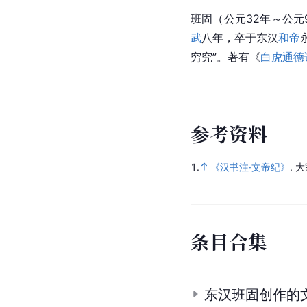
班固（公元32年～公元
武
八年，卒于东汉
和帝
穷究”。著有《
白虎通德
参
考
资
料
1.
《汉书注·文帝纪》
.
大
条
目
合
集
东汉班固创作的