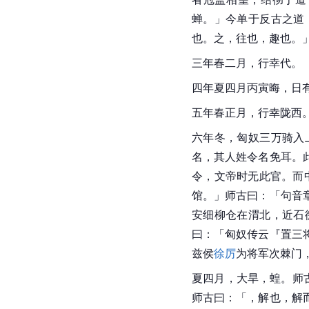
蝉。」今单于反古之道
也。之，往也，趣也。
三年春二月，行幸代。
四年夏四月丙寅晦，日
五年春正月，行幸
陇西
六年冬，匈奴三万骑入
名，其人姓令名免耳。
令，文帝时无此官。而
馆。」师古曰：「句音
安细柳仓在渭北，近石
曰：「匈奴传云『置三
兹侯
徐厉
为将军次棘门
夏四月，大旱，蝗。师
师古曰：「，解也，解