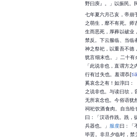
野曰庾』。」以振民。
七年夏六月己亥，帝崩
之萌生，靡不有死。
师
生而恶死，厚葬以破业
禁反。下云服临、当临
神之祭祀，以重吾不德
犹言细末也。」二十有
「此说非也，直谓方之
行有过失也。羞谓
忝
[
ti
奚哀念之有！如淳曰：
之说非也。与读曰欤，
无所哀念也。今俗语犹
祠祀饮酒食肉。自当给
曰：「汉语作跣。跣，
兵器也。」
服虔
曰：「
毕罢。非旦夕临时，禁