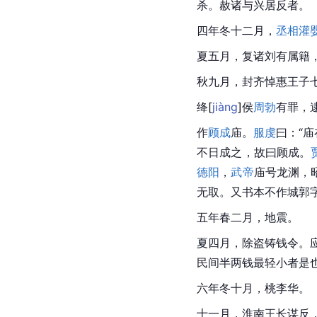
杀。赦诸与兴居反者。
四年冬十二月，
丞相
灌
夏五月，复诸刘有属籍
秋九月，封齐悼惠王子
绛
[
jiàng
]
侯
周勃
有罪，
作
顾成
庙。
服虔
曰：“庙
不日成之，故曰顾成。
德阳
，
武帝
庙号龙渊，
无取。又书本不作城郭字
五年春二月，地震。
夏四月，除盗铸钱令。应
民间半两钱最轻小者是也
六年冬十月，桃李华。
十一月，淮南王长谋反