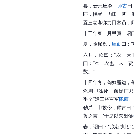
县，云无应令，
师古
曰
匹，悌者、力田二匹，
置三老孝悌力田常员，师
十三年春二月甲寅，诏
夏，除秘祝，
应劭
曰：
六月，诏曰：“农，天
曰：“本，农也。末，
贾
数。”
十四年冬，匈奴寇边，
然则卬姓孙，而
徐广
乃
乎？”遣三将军军
陇西
、
勒兵，申敎令，师古曰
誓之言。”于是以东阳侯
春，诏曰：“朕获执牺