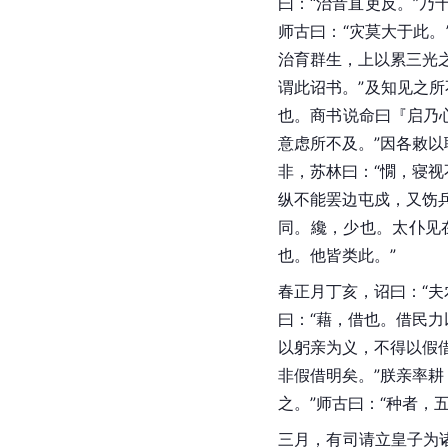
曰：“治音直吏反。”乃
师古
曰：“灾莫大于此。
治育群生，上以累三光
谓此诏书。”及知见之所
也。商书说命曰『启乃
意虑所不及。”因各敕
非，苏林曰：“憪，寝视
纵不能罢边屯戍，又饬兵
同。纔，少也。太仆见
也。他皆类此。”
春正月丁亥，诏曰：“
曰：“藉，借也。借民力
以躬亲为义，不得以假
非假借明矣。”朕亲率耕
之。”师古曰：“种者，
三月，有司请立皇子为