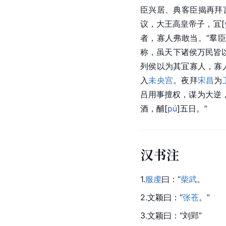
臣兴居、典客臣揭再拜
议，大王高皇帝子，
冝
[
者，寡人弗敢当。”羣
称，虽天下诸侯万民皆
列侯以为其冝寡人，寡
入
未央宫
。夜拜
宋昌
为
吕用事擅权，谋为大逆
酒，
酺
[
pú
]
五日。”
汉书注
1.
服虔
曰：“
柴武
。
2.文颖曰：“
张苍
。”
3.文颖曰：“刘郢”