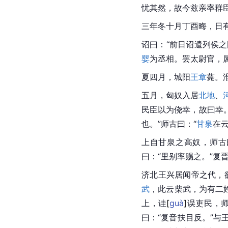
忧其然，故今兹亲率群臣
三年冬十月丁酉晦，日
诏曰：“前日诏遣列侯
婴
为丞相。罢太尉官，
夏四月，
城阳
王章
薨。
五月，匈奴入居
北地
、
民臣以为侥幸，故曰幸
也。”师古曰：“
甘泉
在
上自甘泉之高奴，师古
曰：“里别率赐之。”复
济北王兴居闻帝之代，
武
，此云柴武，为有二
上，
诖
[
guà
]
误吏民，师
曰：“复音扶目反。”与