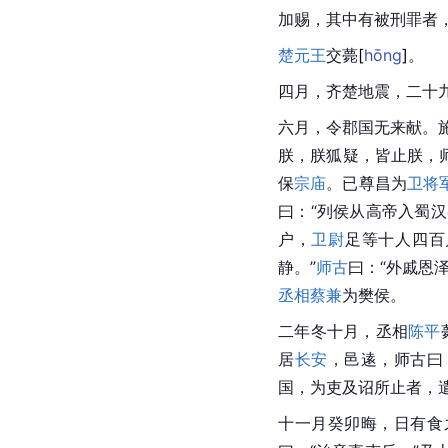
加赐，其中有被刑罪者
楚元王
交
薨
[
hōng
]
。
四月，齐楚地震，二十
六月，令郡国无来献。
朕，朕狐疑，皆止朕，
保
宗庙
。已尊昌为
卫将
曰：“列侯从高帝入蜀
户，
卫尉
足等十人四百
静。”
师古
曰：“外戚恩
丞相
蔡兼
为樊侯。
二年冬十月，丞相
陈平
居
长安
，邑逺，
师古
曰
国，为吏及诏所止者，遣
十一月癸卯晦，日有食