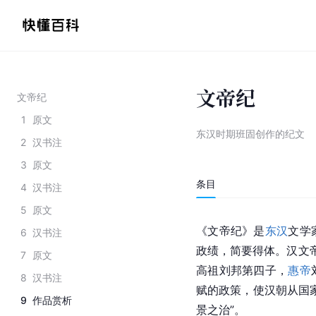
文帝纪
文帝纪
1
原文
东汉时期班固创作的纪文
2
汉书注
3
原文
条目
4
汉书注
5
原文
《文帝纪》是
东汉
文学
6
汉书注
政绩，简要得体。汉文帝
7
原文
高祖
刘邦
第四子，
惠帝
8
汉书注
赋的政策，使
汉朝
从国
9
作品赏析
景之治”。