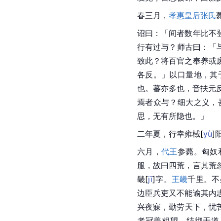
春三月，
孝惠皇后
张氏
诏曰：「间者数年比不
行有过与？师古曰：「
致此？将百官之奉养或
各反。」以口量地，其
也。蕃亦多也，音扶元
焉者众与？细大之义，
思，无有所隐也。」
二年夏，行幸雍
棫
[
yù
]
六月，
代王
参薨。匈奴
服，故曰四荒，言其荒
畿
[
jī
]
字。
王畿
千里。不
边臣兵吏又不能谕其内
兴夜寐，勤劳天下，忧
者冠盖相望，结彻于道