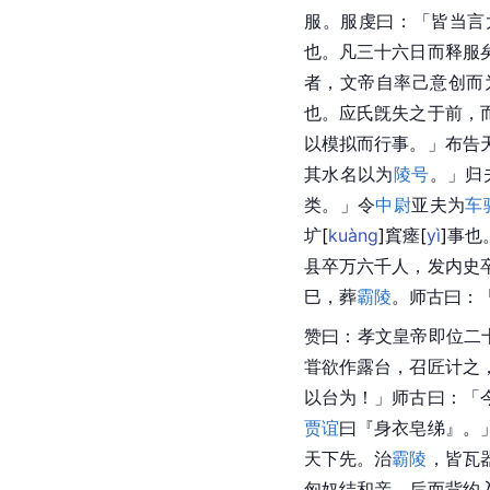
服。服虔曰：「皆当言
也。凡三十六日而释服
者，文帝自率己意创而
也。应氏旣失之于前，
以模拟而行事。」布告
其水名以为
陵号
。」归
类。」令
中尉
亚夫为
车
圹
[
kuàng
]
窴
瘗
[
yì
]
事也
县卒万六千人，发内史
巳，葬
霸陵
。师古曰：
赞曰：孝文皇帝即位二
甞欲作露台，召匠计之
以台为！」师古曰：「
贾谊
曰『身衣皂
绨
』。
天下先。治
霸陵
，皆瓦
匈奴结和亲，后而背约