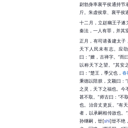
尉勃身率襄平侯通持节
斤。朱虚侯章、襄平侯
十二月，立赵幽王子遂
秦法，一人有罪，并其
正月，有司请蚤建太子
天下人民未有志。应劭
曰：“嬗，古禅字。”而
以称天下之望。”其安之
曰：“楚王，季父也，
春
秉德以陪朕，
文颖
曰：
之灵，天下之福也。今
甚不取。”
师古
曰：“不
也。治音丈吏反。”有
者，以承嗣相传故也。
孙继嗣，
丗
[
shì
]
丗不绝