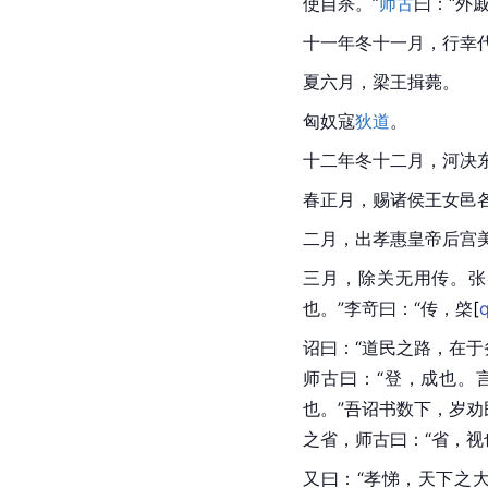
使自杀。”
师古
曰：“外
十一年冬十一月，行幸
夏六月，
梁王
揖薨。
匈奴寇
狄道
。
十二年冬十二月，河决
春正月，赐诸侯王女邑
二月，出孝惠皇帝后宫
三月，除关无用传。张
也。”李竒曰：“传，
棨
[
q
诏曰：“道民之路，在
师古曰：“登，成也。
也。”吾诏书数下，岁
之省，师古曰：“省，视
又曰：“孝悌，天下之