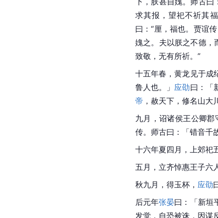
下，朕甚自媿。师古曰
求其报，望祀不祈其福
曰：“厘，福也。
贾谊
传
媿之。夫以朕之不德，
致敬，无有所祈。”
十五年春，黄龙见于成
鲁人也。」
应劭
曰：「
帝
，赦天下，修名山大
九月，诏诸侯王公卿郡
传。师古曰：「错音千
十六年夏四月，上郊祀
五月，立齐悼惠王子六
秋九月，得玉杯，
应劭
后元年
张晏
曰：「新垣
发觉，自恐被诛，因谋