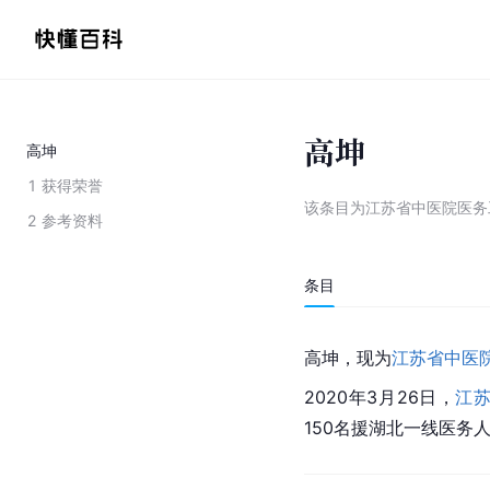
高坤
高坤
1
获得荣誉
该条目为
江苏省中医院医务
2
参考资料
条目
高坤，现为
江苏省中医
2020年3月26日，
江
150名援湖北一线医务人