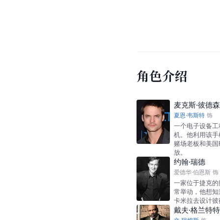
角色介绍
麦克斯·彼德森
夏恩·韦斯特
饰
一个电子设备工
机。他利用该手
赌场老板和美国
放。
约翰·瑞德
爱德华·伯恩斯
饰
一家位于捷克的
常举动，他想知
卡米拉去设计彼
戴夫·格兰特