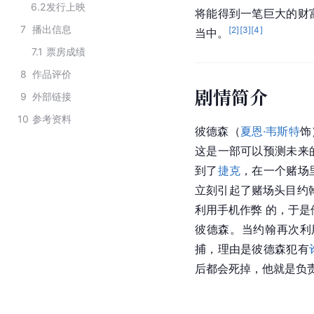
6.2
发行上映
将能得到一笔巨大的财
7
播出信息
[
2
]
[
3
]
[
4
]
当中。
7.1
票房成绩
8
作品评价
剧情简介
9
外部链接
10
参考资料
彼德森（
夏恩·韦斯特
饰
这是一部可以预测未来
到了
捷克
，在一个赌场
立刻引起了赌场头目约
利用手机作弊 的，于
彼德森。当约翰再次利
捕，理由是彼德森犯有
后都会死掉，他就是负