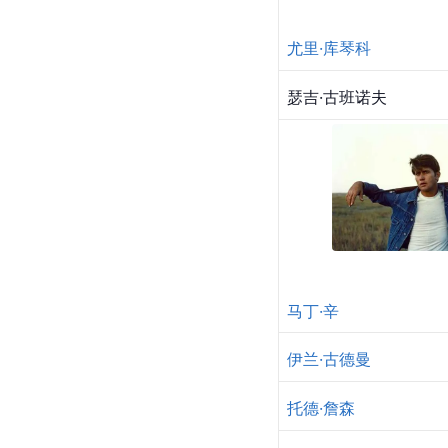
尤里·库琴科
瑟吉·古班诺夫
马丁·辛
伊兰·古德曼
托德·詹森