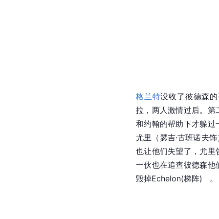
格兰特
没收了彼德森的
拉，两人激情过后。第
和约翰的帮助下才躲过
尤里（瑟吉·古班诺夫饰
也让他们失望了，尤里
一伙也在追查彼德森他
毁掉
Echelon
(梯阵)   。