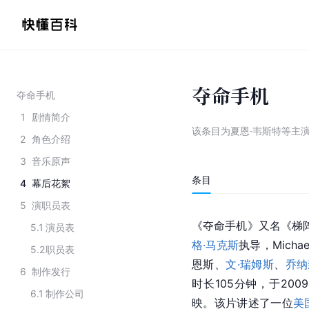
夺命手机
夺命手机
1
剧情简介
该条目为
夏恩·韦斯特等主
2
角色介绍
3
音乐原声
条目
4
幕后花絮
5
演职员表
《夺命手机》又名《梯阵阴谋
5.1
演员表
格·马克斯
执导，Michael
5.2
职员表
恩斯、
文·瑞姆斯
、
乔纳
6
制作发行
时长105分钟，于200
6.1
制作公司
映。该片讲述了一位
美