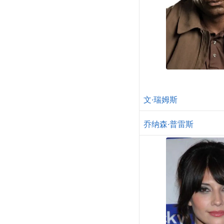
文·瑞姆斯
乔纳森·普雷斯