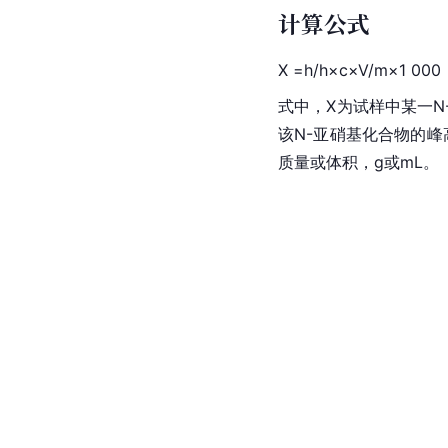
计算公式
X =h/h×c×V/m×1 000
式中，X为试样中某一N
该N-亚硝基化合物的峰
质量或体积，g或mL。