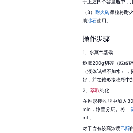
于上述四个容量瓶中，用
（3）
耐火砖
颗粒将耐火
助
沸石
使用。
操作步骤
1、水蒸气蒸馏
称取200g切碎（或绞
（液体试样不加水），
好，并在锥形接收瓶中加人
2、
萃取
纯化
在锥形接收瓶中加入80 
min，静置分层。将
二
mL。
对于含有较高浓度
乙醇