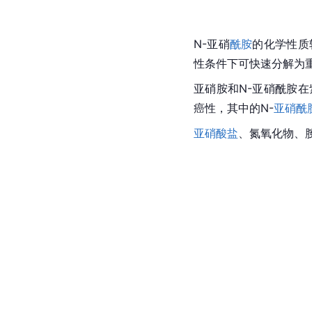
N-亚硝
酰胺
的化学性质
性条件下可快速分解为
亚硝胺
和N-
亚硝酰胺
在
癌性，其中的N-
亚硝酰
亚硝酸盐
、氮氧化物、