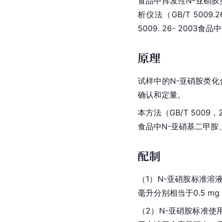
食品中挥发性N-亚硝胶类
析仪法（GB/T 500
5009. 26- 200
原理
试样中的N-亚硝胺类
确认和定量。
本方法（GB/T 5009，2
食品中N-
亚硝基
二甲胺
配制
（1）N-
亚硝胺
标准溶液
毫升分别相当于0.5 mg
（2）N-亚硝胺标准使