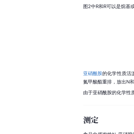
图2中R和R可以是烷基或
亚硝酰胺
的化学性质活
氮甲酸酯重排，放出N
由于亚硝酰胺的化学性
测定