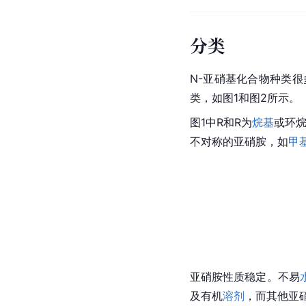
分类
N-亚硝基化合物种类很
类，如图1和图2所示。
图1中R和R为
烷基
或环
不对称的亚硝胺，如
甲
亚硝胺性质稳定。不易
及有机
溶剂
，而其他亚