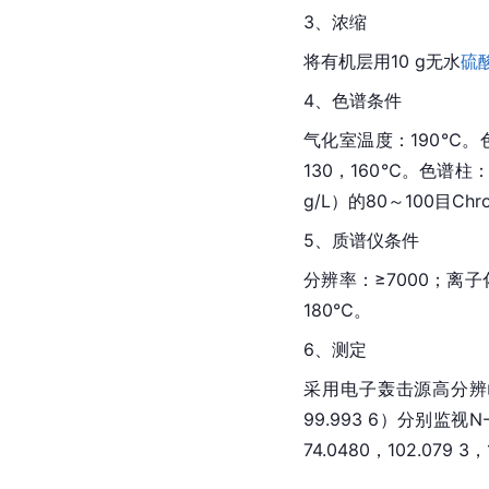
3、浓缩
将有机层用10 g无水
硫
4、色谱条件
气化室温度：190℃。
130，160℃。色谱柱
g/L）的80～100目Chr
5、质谱仪条件
分辨率：≥7000；离子
180℃。
6、测定
采用电子轰击源高分辨
99.993 6）分别监视N
74.0480，102.079