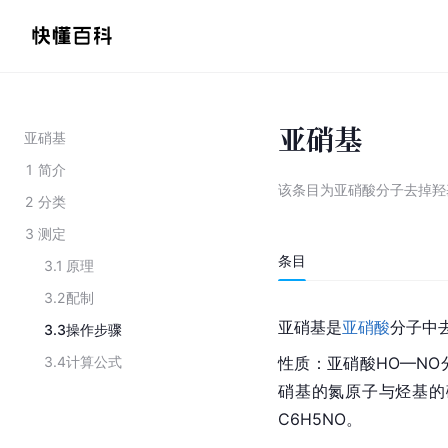
亚硝基
亚硝基
1
简介
该条目为
亚硝酸分子去掉羟
2
分类
3
测定
条目
3.1
原理
3.2
配制
亚硝基是
亚硝酸
分子中
3.3
操作步骤
3.4
计算公式
性质：亚硝酸HO—NO
硝基的氮原子与烃基的
C6
H5
NO。