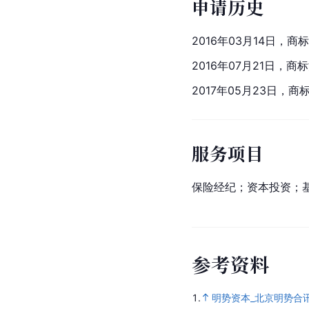
申请历史
2016年03月14日，
2016年07月21日，
2017年05月23日，
服务项目
保险经纪；资本投资；
参
考
资
料
1.
明势资本_北京明势合