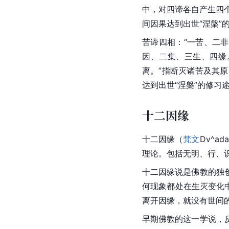
中，对四谛各自产生四
间因果达到出世“涅槃”
苦谛四相：“一苦、二
因、二集、三生、四缘
离。”指断灭诸苦及其原
达到出世“涅槃”的修习
十二因缘
十二因缘（
梵文
Dv^a
理论。包括无明、行、
十二因缘说是佛教的独
何现象都处在生灭变化
离开因缘，就没有世间
早期佛教的这一学说，