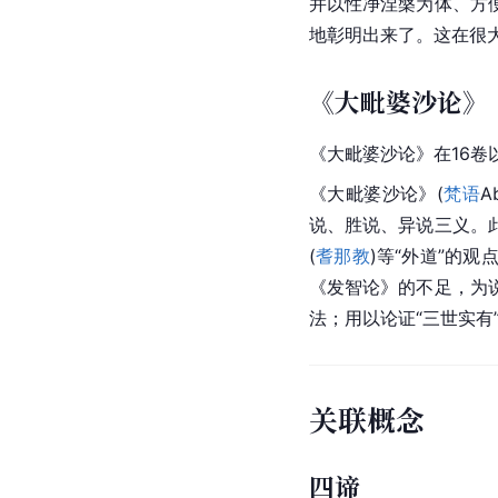
并以性净涅槃为体、方
地彰明出来了。这在很
《大毗婆沙论》
《大毗婆沙论》在16卷
《大毗婆沙论》(
梵语
A
说、胜说、异说三义。
(
耆那教
)等“外道”的
《发智论》的不足，为
法；用以论证“三世实有”
关联概念
四谛