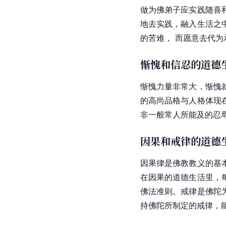
做为佛弟子应实践随喜
地去实践，融入生活之
的苦难， 而愿意去代为
惭愧和信忍的道德
惭愧力量非常大，惭愧
的高尚品格与人格体现
非一般常人所能及的忍
因果和戒律的道德
因果律是佛教教义的基
在因果的道德生活里，
佛法准则。戒律是
佛陀
持佛陀所制定的戒律，