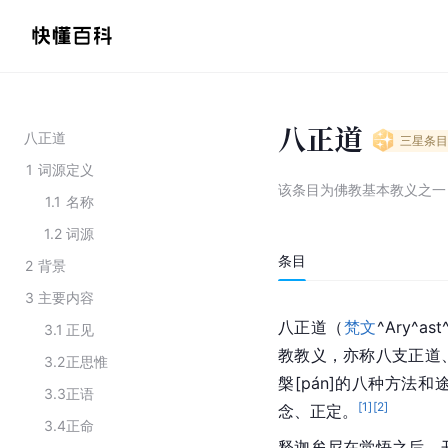
八正道
八正道
三星
条目
1
词源定义
该条目为
佛教基本教义之一
1.1
名称
1.2
词源
条目
2
背景
3
主要内容
八正道（
梵文
^Ary^as
3.1
正见
教教义，亦称八支正道
3.2
正思惟
槃[pán]的八种方法
3.3
正语
[
1
]
[
2
]
念
、正定。
3.4
正命
释迦牟尼在觉悟之后，