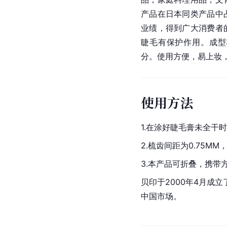
产品在
日本
同类产品中
业绩，得到广大消费者
睫毛有保护作用。成型
分。使用方便，易上妆
使用方法
1.在涂好睫毛膏未全干
2.梳齿间距为0.75M
3.本产品可折叠，携带
贝印于2000年4月
中国市场。