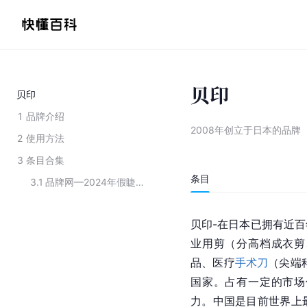
贝印
贝印
1
品牌介绍
2008年创立于日本的品牌
2
使用方法
3
条目合集
条目
3.1
品牌网—2024年假睫毛品牌榜TOP10
贝印-在
日本
已拥有近百
业用剪（分高档成衣剪
品、医疗
手术刀
（尖端
国家。占有一定的市场
力。中国是目前世界上