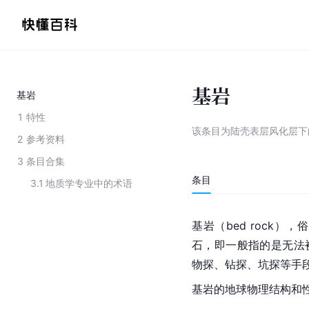
基岩
基岩
1
特性
该条目为
陆壳表层风化层下
2
参考资料
3
条目合集
条目
3.1
地质学专业中的术语
基岩（bed rock
石，即一般指的是无法
物探、
钻探
、坑探等手
基岩的地球物理结构和