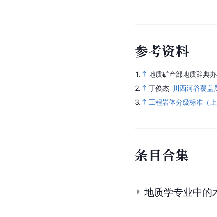
参
考
资
料
1.
地质矿产部地质辞典办
2.
丁俊杰.
川西河谷覆盖
3.
工程岩体分级标准（上
条
目
合
集
地质学专业中的