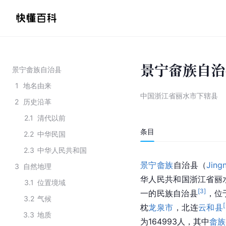
景宁畲族自治
景宁畲族自治县
1
地名由来
中国浙江省丽水市下辖县
2
历史沿革
2.1
清代以前
条目
2.2
中华民国
2.3
中华人民共和国
景宁畲族
自治县（
Jing
3
自然地理
华人民共和国浙江省丽
3.1
位置境域
[
3
]
一的民族自治县
，位
3.2
气候
[
枕
龙泉市
，北连
云和县
3.3
地质
为164993人，其中
畲族