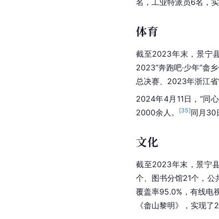
名，工业特派员6名，实
体育
截至2023年末，景宁
2023“奔跑吧·少年”
总决赛、2023年浙江省
2024年4月11日，
[
35
]
2000余人。
同月3
文化
截至2023年末，景宁
个、图书分馆21个，公共
覆盖率95.0%，有线电视
《畲山黎明》，实现了2