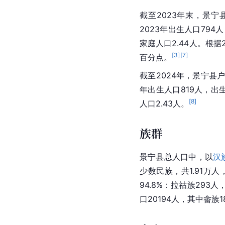
截至2023年末，景宁
2023年出生人口794
家庭人口2.44人。根据
[
3
]
[
7
]
百分点。
截至2024年，景宁县户
年出生人口819人，出生
[
8
]
人口2.43人。
族群
景宁县总人口中，以
汉
少数民族，共1.91万
94.8%：拉祜族293人，
口20194人，其中畲族1