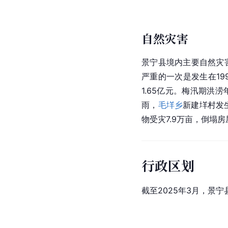
自然灾害
景宁县境内主要自然灾
严重的一次是发生在19
1.65亿元。梅汛期洪
雨，
毛垟乡
新建垟村发
物受灾7.9万亩，倒塌房
行政区划
截至2025年3月，景