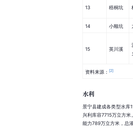
13
梧桐坑
14
小顺坑
15
英川溪
[
2
]
资料来源：
水利
景宁县建成各类型水库1
兴利库容7715万立方米
能力789万立方米，总灌