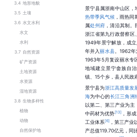
3.4
地形地貌
景宁县属浙南中山区，
3.5
土壤
热带季风气候
，雨热同
3.6
水文水利
属
处州府
，清沿其制。
水文
浙江省第九行政督察区
水利
1949年景宁解放，成
年并入
丽水县
。1962
3.7
自然资源
1963年5月复设丽水
矿产资源
地域建立景宁畲族自治
土地资源
镇、15个乡，县人民政
水资源
景宁县为
浙江高质量发
湿地资源
海
为中心的
长江三角洲
3.8
生物多样性
以第二、第三产业为主
植物
[
13
]
中药材为优势
，形成
动物
[
6
]
工业体系
，第三产业
自然保护地
产总值119.70亿元，同