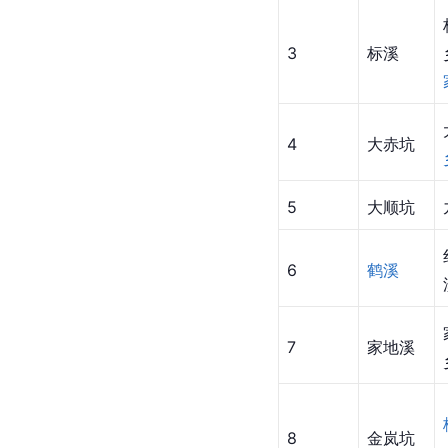
3
标溪
4
大赤坑
5
大顺坑
6
鹤溪
7
家地溪
8
金岚坑