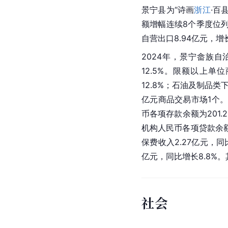
景宁县为“诗画
浙江
·百
额增幅连续8个季度位
自营出口8.94亿元，增长
2024年，景宁畲族自
12.5%。限额以上
12.8%；石油及制品类
亿元商品交易市场1个。全
币各项存款余额为201.
机构人民币各项贷款余额21
保费收入2.27亿元，同比
亿元，同比增长8.8%。
社会