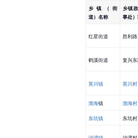
乡镇（街
乡镇
道）名称
事处）
红星街道
胜利路
鹤溪街道
复兴东
英川镇
英川村
渤海
镇
渤海村
东坑镇
东坑村
沙湾镇
沙湾村