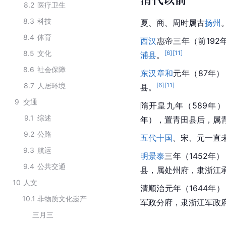
8.2
医疗卫生
8.3
科技
夏、商、周时属古
扬州
8.4
体育
西汉
惠帝三年（前192
8.5
文化
[
6
]
[
11
]
浦县
。
8.6
社会保障
东汉
章和
元年（87年）
8.7
人居环境
[
6
]
[
11
]
县。
9
交通
隋开皇九年（589年
9.1
综述
年），置
青田县
后，属
9.2
公路
五代十国
、宋、元一直
9.3
航运
明景泰
三年（1452年
9.4
公共交通
县，属处州府，隶
浙江
10
人文
清顺治元年（1644年
10.1
非物质文化遗产
军政分府，隶浙江军政
三月三