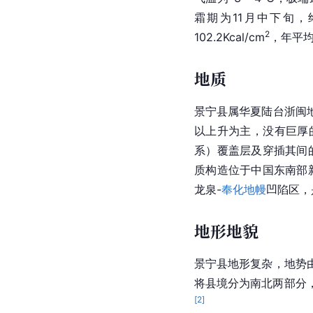
霜期为11月中下旬，
2
102.2Kcal/cm
，年平均
地质
景宁县属华夏陆台浙闽
以上升为主，没有巨厚
系）覆盖层及穿插其间
质构造位于
中国
东南部
龙泉-
奉化
地幔
凹陷区，
地形地貌
景宁县地形复杂，地势
将县境分为南北两部分，
[
2
]