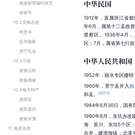
中华民国
畲族彩带编织技艺
抢猪节
1912年，直属浙江省都
10.2
文物古迹
年6月，属第十二县政督
时思寺
督察区。1936年4月
处州廊桥
区；7月，属省第七行政
景宁孔庙
中华人民共和国
10.3
习俗
畲族山歌
1952年，丽水专区撤
畲族婚嫁
1960年，景宁县并入
丽
10.4
地方特产
[
3
]
[
11
]
和县。
惠明茶
1984年6月30日，
畲医畲药
1990年9月，东坑乡改
畲家米酒
海
、英川、东坑5个区
11
风景名胜
合并，建
渤海镇
；北溪