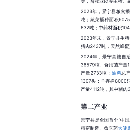
等，畜牧业以养生猪、
2023年，景宁县粮食播
吨；蔬菜播种面积6075
632吨；中药材面积10
2023年末，景宁县生猪存
猪肉2437吨，天然蜂蜜
2024年，景宁畲族自
36579吨。食用菌产量
产量2733吨；
油料
总产
1307头；羊存栏8000
产量4112吨，其中猪肉3
第二产业
景宁县是全国首个“中国
精密制造、畲医药
大健