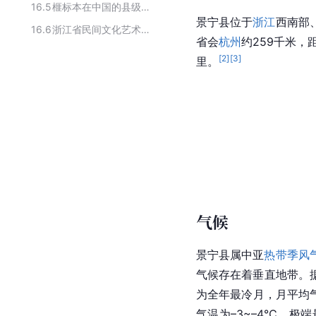
16.5
榧标本在中国的县级分布
景宁县位于
浙江
西南部
16.6
浙江省民间文化艺术之乡
省会
杭州
约259千米，
[
2
]
[
3
]
里。
气候
景宁县属
中亚
热带季风
气候存在着垂直地带。据
为全年最冷月，月平均气
气温为–3~–4℃，极