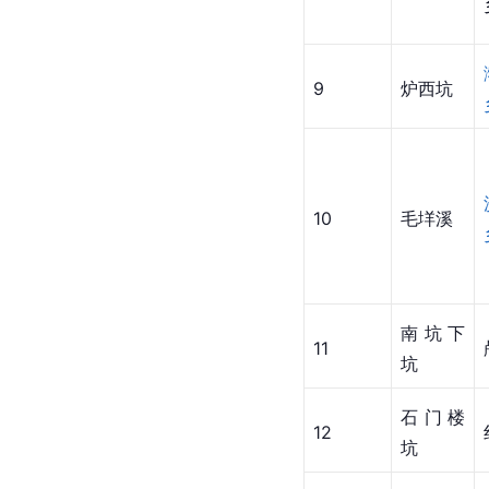
9
炉西坑
10
毛垟溪
南坑下
11
坑
石门楼
12
坑