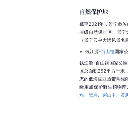
自然保护地
截至2021年，
景宁畲族
省级自然保护区、景宁
（景宁云中大漈风景名
钱江源-
百山祖
国家
钱江源-百山祖国家公
区总面积252平方千米
态的低海拔亚热带常绿
级重点保护野生植物南
雉
、
黑麂
、
穿山甲
、
黄