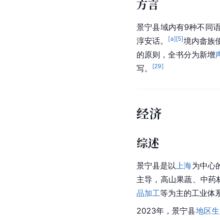
方言
景宁县域内有9种不同
[a]
[
5
]
淳安话。
境内畲族
的原则，全书分为新增
[
29
]
写。
经济
综述
景宁县是以
上海
为中心
主导，高山果蔬、中药
品加工
等为主的工业体
2023年，景宁县
地区生