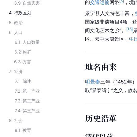
[
6
]
的
交通运输
网络
，境
3.9
自然灾害
4
行政区划
景宁县人文特色丰富，
国家级非遗项目4项，还
5
政治
[
16
]
间文化艺术之乡”。
6
人口
区、云中大漈景区、
中
6.1
人口数量
6.2
族群
6.3
方言
地名由来
7
经济
7.1
综述
明景泰
三年（1452年
取“景泰缉宁”之义，故
7.2
第一产业
7.3
第二产业
7.4
第三产业
历史沿革
8
社会
8.1
教育
清代以前