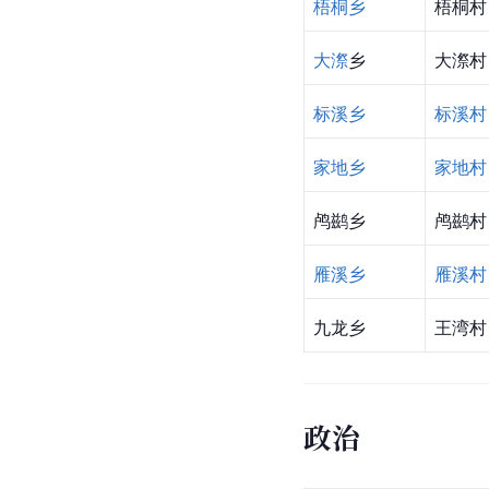
梧桐乡
梧桐村
大漈
乡
大漈村
标溪乡
标溪村
家地乡
家地村
鸬鹚乡
鸬鹚村
雁溪乡
雁溪村
九龙乡
王湾村
政治