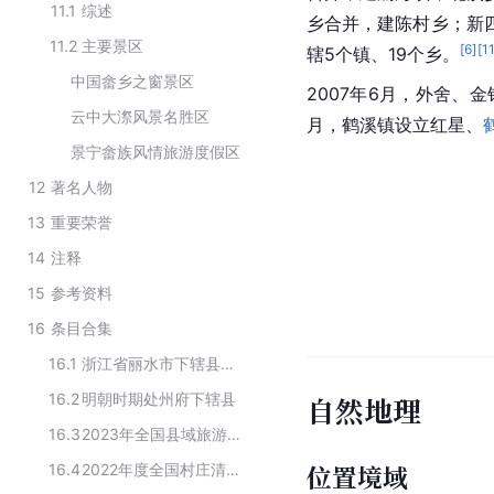
11.1
综述
乡合并，建陈村乡；新
11.2
主要景区
[
6
]
[
1
辖5个镇、19个乡。
中国畲乡之窗景区
2007年6月，外舍、
云中大漈风景名胜区
月，鹤溪镇设立红星、
景宁畲族风情旅游度假区
12
著名人物
13
重要荣誉
14
注释
15
参考资料
16
条目合集
16.1
浙江省丽水市下辖县级行政区
16.2
明朝时期处州府下辖县
自然地理
16.3
2023年全国县域旅游综合实力百强县
位置境域
16.4
2022年度全国村庄清洁行动先进县