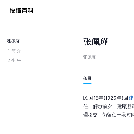
张佩瑾
张佩瑾
1
简 介
张佩瑾
2
生 平
条目
民国15年(1926年)回
建
任。解放前夕，建瓯县
理移交，仍留任一段时间