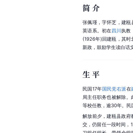
简 介
张佩瑾，字怀芝，建瓯
英语系。初在
四川
执教
(1926年)回建瓯，
新政，鼓励学生读白话
生 平
民国17年
国民党
右派
在
局主任职务也被解除。
等校任教，逾30年。民
解放前夕，建瓯县政府
交，仍留任一段时间，1
习组任组长，带领全组