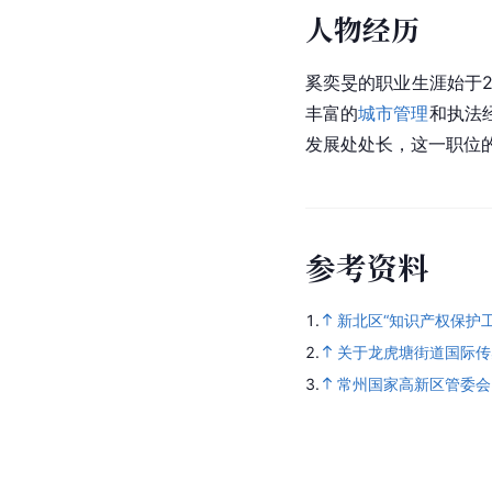
人物经历
奚奕旻的职业生涯始于
丰富的
城市管理
和执法
发展处处长，这一职位
参
考
资
料
1.
新北区“知识产权保护
2.
关于龙虎塘街道国际传
3.
常州国家高新区管委会