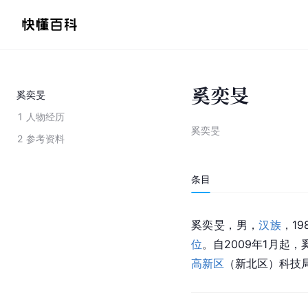
奚奕旻
奚奕旻
1
人物经历
奚奕旻
2
参考资料
条目
奚奕旻，男，
汉族
，1
位
。自2009年1月
高新区
（新北区）科技