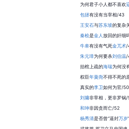
为何君子小人都不喜欢
包拯
有没有当宰相/43
王安石
与
苏东坡
的复杂关
秦桧
是
金人
放回的奸细吗
牛皋
有没有气死
金兀术
/
朱元璋
为何要杀
刘伯温
/
抬棺上疏的
海瑞
为何没
权臣
年羹尧
不得不死的原
真实的
李卫
如何为官/50
刘墉
非宰相，更非罗锅/5
和珅
非因贪而亡/52
杨秀清
是否曾“逼封
万岁
武将篇 挥刀立马忠国魂