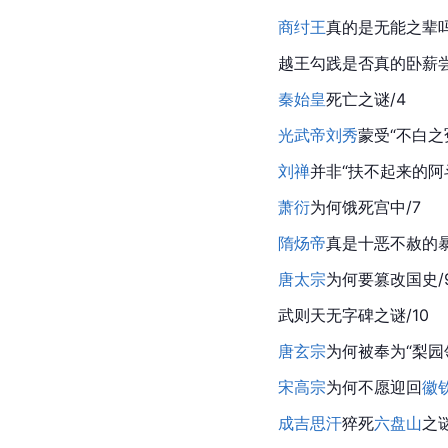
商纣王
真的是无能之辈吗
越王勾践是否真的卧薪尝
秦始皇
死亡之谜/4
光武帝刘秀
蒙受“不白之冤
刘禅
并非“扶不起来的
阿
萧衍
为何饿死宫中/7
隋炀帝
真是十恶不赦的暴
唐太宗
为何要篡改国史/
武则天无字碑之谜/10
唐玄宗
为何被奉为“梨园领
宋高宗
为何不愿迎回
徽
成吉思汗
猝死
六盘山
之谜