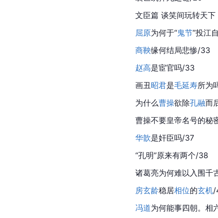
文臣篇 谈笑间玩转天下
屈原
为何于“
鬼节
”投江自
商鞅
缘何结局悲惨/33
赵高
是
宦官
吗/33
画丑
昭君
是
毛延寿
所为吗
为什么
曹操
欲除
孔融
而后
曹操不要皇帝名号的秘密
华歆
是奸臣吗/37
“
孔明
”原来有两个/38
诸葛亮
为何难以入围千古
房玄龄
稳居
相位
的
玄机
/
冯道
为何能事四朝。相六