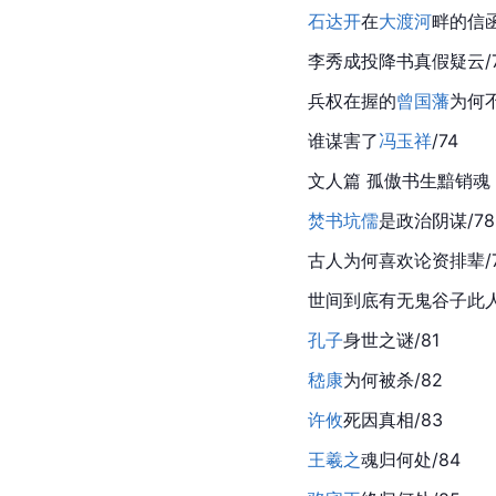
石达开
在
大渡河
畔的信函
李秀成
投降书真假疑云/
兵权在握的
曾国藩
为何不
谁谋害了
冯玉祥
/74
文人篇 孤傲书生黯销魂
焚书坑儒
是政治阴谋/78
古人为何喜欢论资排辈/
世间到底有无
鬼谷子
此人
孔子
身世之谜/81
嵇康
为何被杀/82
许攸
死因真相/83
王羲之
魂归何处/84