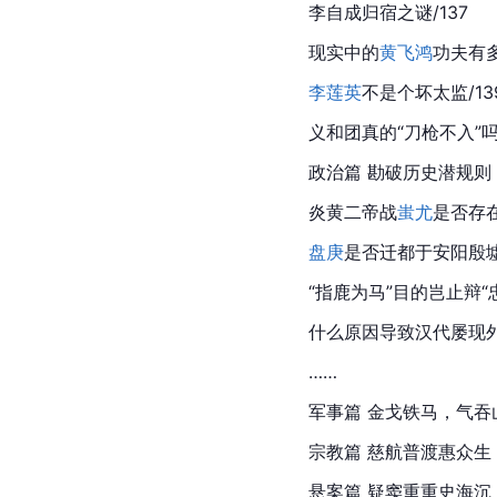
李自成归宿之谜/137
现实中的
黄飞鸿
功夫有多
李莲英
不是个坏太监/13
义和团真的“刀枪不入”吗/
政治篇 勘破历史潜规则
炎黄二帝战
蚩尤
是否存在
盘庚
是否迁都于安阳殷墟/
“指鹿为马”目的岂止辩“忠
什么原因导致
汉代
屡现外
……
军事篇 金戈铁马，气吞
宗教篇 慈航普渡惠众生
悬案篇 疑窦重重史海沉