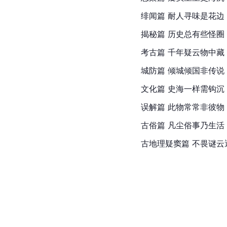
绯闻篇 耐人寻味是花边
揭秘篇 历史总有些怪圈
考古篇 千年疑云物中藏
城防篇 倾城倾国非传说
文化篇 史海一样需钩沉
误解篇 此物常常非彼物
古俗篇 凡尘俗事乃生活
古地理疑窦篇 不畏谜云