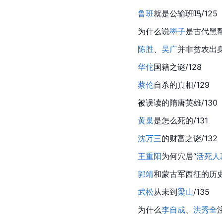
鲁班
就是
公输班
吗/125
为什么说
墨子
是古代黑帮
陈胜
、
吴广
并非贫农出身/
华佗
国籍之谜/128
蔡伦
自杀的真相/129
被误读的隋唐英雄/130
黄巢
是怎么死的/131
沈万三
的财富之谜/132
王重阳
为何穴居“
活死人
郭靖
和蒙古军西征的历史
武松
从未到
梁山
/135
为什么
李自成
、
洪秀全