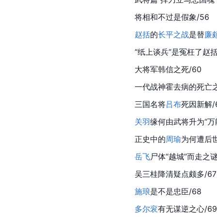
将相和不过是假象/56
赵括
的
长平之战
是替
廉
“
纸上谈兵
”是冤枉了赵括
大将军韩信之死/60
一代战神霍去病的死亡之
三国名将
吕布
死因新解/
关羽
缘何由武将升为“万能
正史中的
周瑜
为何遭后世
岳飞
尸体“
越城
”而走之谜
吴三桂降清疑点颇多/67
施琅
是不是忠臣/68
多尔衮
有无谋逆之心/69