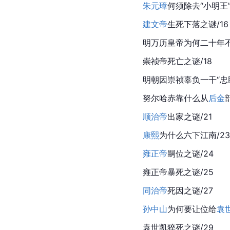
朱元璋
何须除去“
小明王
建文帝
生死下落之谜/16
明
万历皇帝
为何二十年不
崇
祯
帝死亡之谜/18
明朝
因
崇祯
辜负一干“忠
努尔哈赤
靠什么从
后金
顺治帝
出家之谜/21
康熙
为什么六下
江南
/23
雍正帝
嗣位之谜/24
雍正帝暴死之谜/25
同治帝
死因之谜/27
孙中山
为何要让位给
袁
袁世凯猝死之谜/29