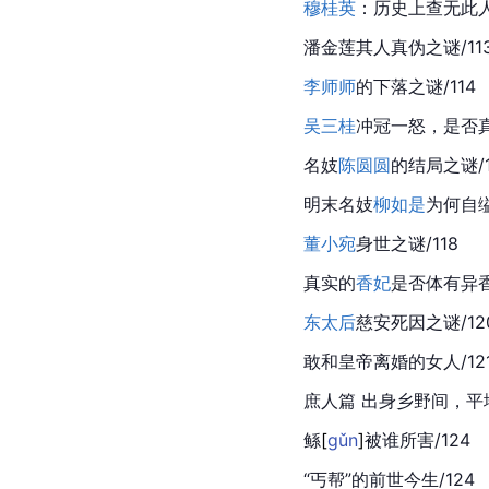
穆桂英
：历史上查无此人/
潘金莲
其人真伪之谜/11
李师师
的下落之谜/114
吴三桂
冲冠一怒，是否真
名妓
陈圆圆
的结局之谜/1
明末名妓
柳如是
为何自缢
董小宛
身世之谜/118
真实的
香妃
是否体有异香/
东太后
慈安
死因之谜/12
敢和皇帝离婚的女人/12
庶人篇 出身乡野间，平
鲧
[
gǔn
]
被谁所害/124
“丐帮”的前世今生/124