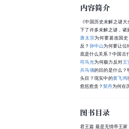
内容简介
《中国历史未解之谜大
下了许多未解之谜，诸
唐太宗
为何要篡改国史
反？
孙中山
为何要让位
底是什么关系？
中国
古
司马光
为何极力反对
王
兵马俑
的目的是什么？
头目？现实中的
黄飞鸿
愈惩愈贪？
契丹
为何在
图书目录
君王篇 最是无情帝王家