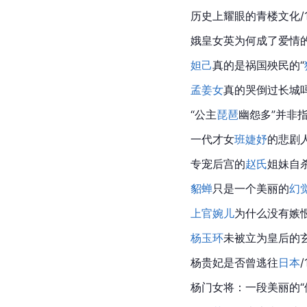
历史上耀眼的青楼文化/1
娥皇女英为何成了爱情的
妲己
真的是祸国殃民的“
孟姜女
真的哭倒过长城吗/
“公主
琵琶
幽怨多”并非
一代才女
班婕妤
的悲剧人
专宠后宫的
赵氏
姐妹自杀
貂蝉
只是一个美丽的
幻
上官婉儿
为什么没有嫉
杨玉环
未被立为皇后的玄
杨贵妃
是否曾逃往
日本
/
杨门女将：一段美丽的“假历