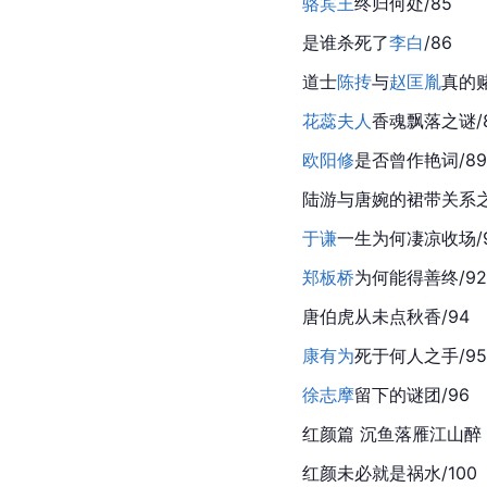
骆宾王
终归何处/85
是谁杀死了
李白
/86
道士
陈抟
与
赵匡胤
真的赌
花蕊夫人
香魂飘落之谜/
欧阳修
是否曾作艳词/89
陆游与唐婉的裙带关系之
于谦
一生为何凄凉收场/9
郑板桥
为何能得善终/92
唐伯虎
从未点秋香/94
康有为
死于何人之手/95
徐志摩
留下的谜团/96
红颜篇 沉鱼落雁江山醉
红颜未必就是祸水/100