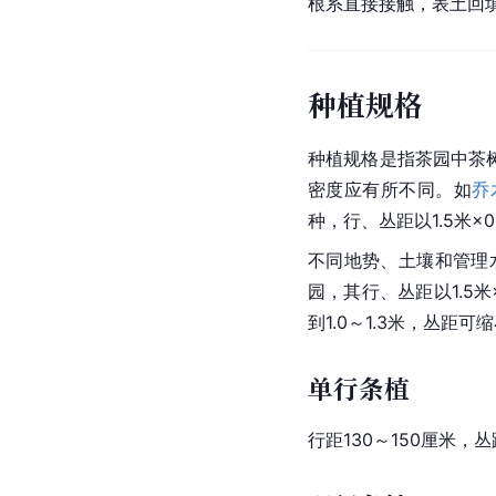
根系直接接触，表土回
种植规格
种植规格是指茶园中茶
密度应有所不同。如
乔
种，行、丛距以1.5米
不同地势、土壤和管理
园，其行、丛距以1.5
到1.0～1.3米，丛距
单行条植
行距130～150厘米，