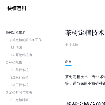
茶树定植技术
茶树定植技术
1
茶苗定植前的准备工作
专业术语
1.1
清园
1.2
开挖种植沟
条目
2
种植规格
2.1
单行条植
茶树定植技术，专业术
2.2
双行条植
等，适当保留不妨碍种
2.3
三行条植
3
定植时间与方法
3.1
定植时间
茶苗定植前的