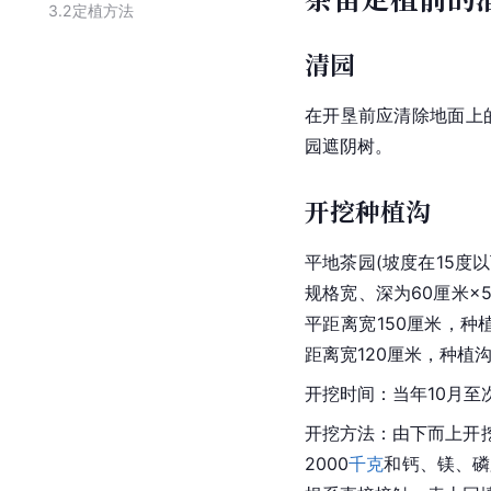
3.2
定植方法
清园
在开垦前应清除地面上
园遮阴树。
开挖种植沟
平地茶园(坡度在15度
规格宽、深为60厘米×
平距离宽150厘米，种
距离宽120厘米，种植
开挖时间：当年10月至
开挖方法：由下而上开挖
2000
千克
和钙、镁、磷