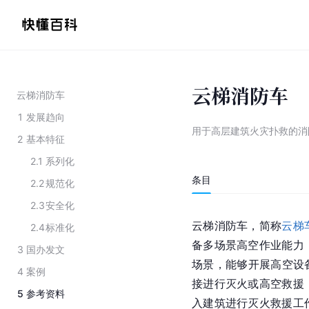
云梯消防车
云梯消防车
1
发展趋向
用于高层建筑火灾扑救的消
2
基本特征
2.1
系列化
条目
2.2
规范化
2.3
安全化
云梯消防车，简称
云梯
2.4
标准化
备多场景高空作业能力
3
国办发文
场景，能够开展高空设
4
案例
接进行灭火或高空救援
5
参考资料
入建筑进行灭火救援工