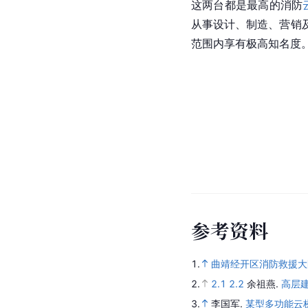
这两台都是最高的消防
从事设计、制造、营销
范围内享有极高知名度
参
考
资
料
1.
曲靖经开区消防救援大
2.
2.1
2.2
余祖燕.
高层
3.
李国军.
某型多功能云