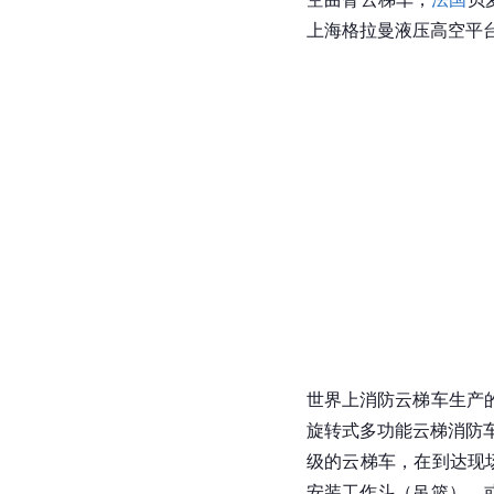
上海格拉曼液压高空平
世界上消防
云梯车
生产
旋转式多功能云梯消防
级的
云梯车
，在到达现
安装工作斗（吊篮），