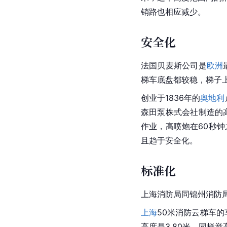
销路也相应减少。
安全化
法国贝麦斯公司是
欧洲
梯车底盘都较稳，梯子
创业于1836年的
奥地利
森田泵
株式会社
制造的
作业，高喷炮在60秒钟
且趋于安全化。
标准化
上海消防局同锦州消防
上海
50米消防云梯车的
高度是3.80米，同样