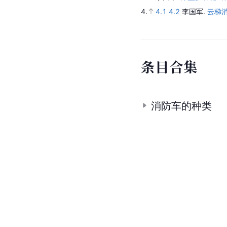
4.
4.1
4.2
李国军.
云梯
条
目
合
集
消防车的种类