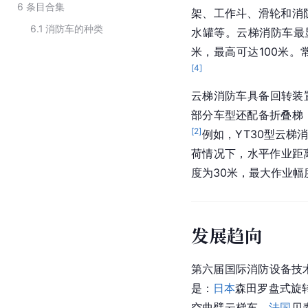
6
条目合集
架、工作斗、滑轮和消
6.1
消防车的种类
水罐等。云梯消防车最
米，最高可达100米。
[
4
]
云梯消防车具备回转装
部分车型还配备
折叠梯
[
2
]
例如，YT30型云梯
荷情况下，水平作业距离
度为30米，最大作业幅
发展趋向
第六届国际消防设备技术
是：
日本
森田罗盘式旋
空曲臂云梯车，
法国
贝