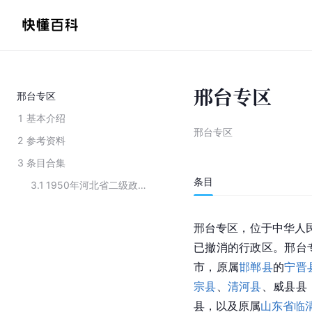
邢台专区
邢台专区
1
基本介绍
邢台专区
2
参考资料
3
条目合集
条目
3.1
1950年河北省二级政区名单
邢台专区，位于中华人
已撤消的行政区。邢台
市，原属
邯郸县
的
宁晋
宗县
、
清河县
、威县县
县，以及原属
山东省
临