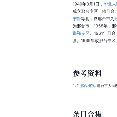
1949年8月1日，
华北人
成立
邢台
专区，辖邢台
宁晋
等县，撤邢台市为
为邢台市。1958年，
邯郸专区
。1961年邢
县。1969年改邢台专
参
考
资
料
1.
邢台概况
.
邢台市人民
条
目
合
集