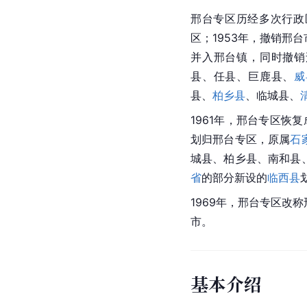
邢台专区历经多次行政区
区；1953年，撤销邢
并入邢台镇，同时撤销
县、任县、巨鹿县、
威
县、
柏乡县
、临城县、
1961年，邢台专区恢复
划归邢台专区，原属
石
城县、柏乡县、南和县、
省
的部分新设的
临西县
1969年，邢台专区改称
市。
基本介绍