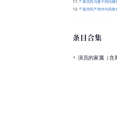
11.
陈浩民与妻子拍结婚周年
12.
陈浩民产房内与四胎
条
目
合
集
演员的家属（含