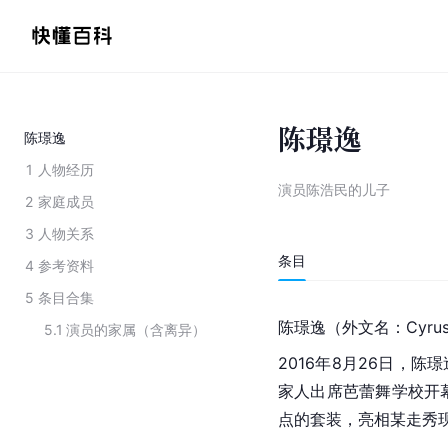
陈璟逸
陈璟逸
1
人物经历
演员陈浩民的儿子
2
家庭成员
3
人物关系
条目
4
参考资料
5
条目合集
陈璟逸（外文名：Cyru
5.1
演员的家属（含离异）
2016年8月26日，
家人出席
芭蕾舞
学校开
点的套装，亮相某走秀