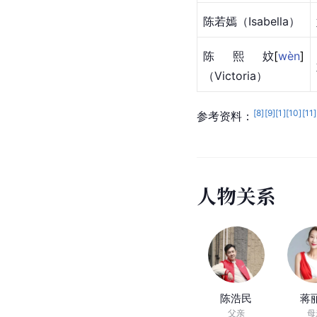
陈若嫣（Isabella）
陈熙
妏
[
wèn
]
（Victoria）
[
8
]
[
9
]
[
1
]
[
10
]
[
11
]
参考资料：
人
物
关
系
陈浩民
蒋
父亲
母