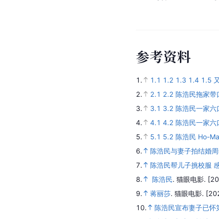
参
考
资
料
1.
1.1
1.2
1.3
1.4
1.5
2.
2.1
2.2
陈浩民拖家带
3.
3.1
3.2
陈浩民一家六
4.
4.1
4.2
陈浩民一家六
5.
5.1
5.2
陈浩民 Ho-Ma
6.
陈浩民与妻子拍结婚周年写
7.
陈浩民帮儿子挑校服 
8.
陈浩民
.
猫眼电影.
[20
9.
蒋丽莎
.
猫眼电影.
[20
10.
陈浩民宣布妻子已怀第