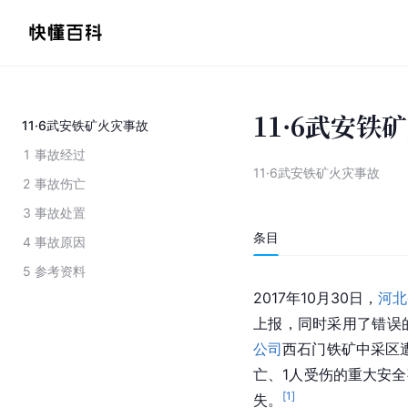
11·6武安铁
11·6武安铁矿火灾事故
1
事故经过
11·6武安铁矿火灾事故
2
事故伤亡
3
事故处置
条目
4
事故原因
5
参考资料
2017年10月30日，
河北
上报，同时采用了错误
公司
西石门铁矿中采区遭
亡、1人受伤的重大安全
[
1
]
失。