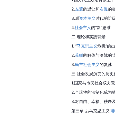
2.
左翼
的退让和
右翼
的
3.后
资本主义
时代的阶
4.
社会主义
的“新”思维
二 理论和实践背景
1. “
马克思主义
危机”的
2.
苏联
的解体与冷战的“
3.
民主社会主义
的复苏
三 社会发展演变的历史
1.国家与市民社会权力
2.全球性的法制化成为
3.对自由、幸福、秩序
第三章 后马克思主义“